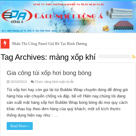
Nhận Thi Công Panel Giá Rẻ Tại Bình Dương
Tag Archives:
màng xốp khí
Gia công túi xốp hơi bong bóng
ở
16/10/2013
Chức năng bình luận bị tắt
Gia
công
Túi xốp hơi hay còn gọi lài túi Bubble Wrap chuyên dùng để đóng gói
túi
hàng hóa vận chuyển chống và đập, bể vỡ Hiện nay,chúng tôi đang
xốp
hơi
sản xuất mặt hàng xốp hơi Bubble Wrap bong bóng đủ mọi quy cách
bong
bóng
khác nhau tùy theo đơn hàng của quý khách, một số kích thước
thông dụng hiện nay như : …
Read More »