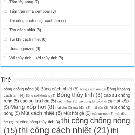
Tấm lấy sáng
(7)
Tấm trần rima cemboar
(3)
Thi công cách nhiệt cách âm
(7)
Tôn cách nhiệt
(8)
Túi khí cách nhiệt
(8)
Uncategorized
(9)
Vải thủy tinh, lưới thủy tinh
(8)
Thẻ
Bông cách nhiệt
(5)
bông chống nóng
(4)
Bông khoáng
bông cách âm
(3)
Bông thủy tinh
(8)
cao su chống
cách âm
(4)
Bông sợi khoáng
(3)
rung
(5)
cao su lưu hóa
(5)
Hạt xốp
cách nhiệt
(3)
gia công túi xốp hơi
(3)
Màng xốp hơi
(8)
(5)
mút chống
mái che
(3)
mái hiên
(3)
mái đón
(3)
Mút cách nhiệt
(6)
nóng
(5)
Mút hột gà
(5)
mút pe-opp
(3)
mút tiêu
thi công chống nóng
thi công bông thủy tinh
(4)
âm
(3)
thi công cách nhiệt
(21)
(15)
thi