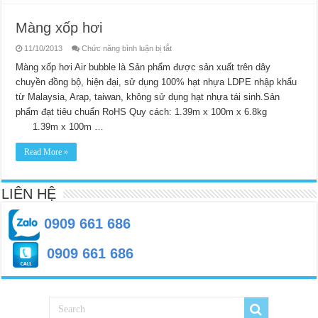
Màng xốp hơi
ở
11/10/2013
Chức năng bình luận bị tắt
Màng
xốp
Màng xốp hơi Air bubble là Sản phẩm được sản xuất trên dây
hơi
chuyền đồng bộ, hiện đại, sử dụng 100% hạt nhựa LDPE nhập khẩu
từ Malaysia, Arap, taiwan, không sử dụng hạt nhựa tái sinh.Sản
phẩm đạt tiêu chuẩn RoHS Quy cách: 1.39m x 100m x 6.8kg
1.39m x 100m …
Read More »
LIÊN HỆ
0909 661 686
0909 661 686