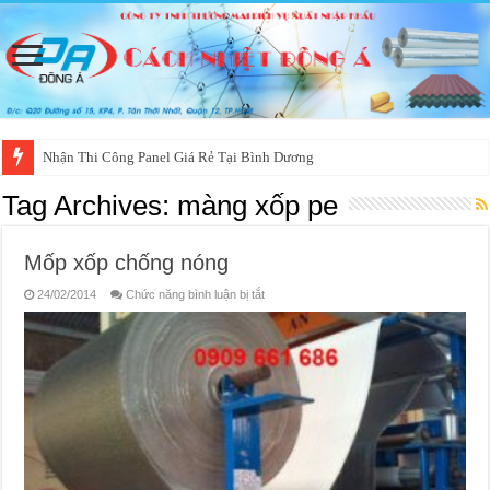
Nhận Thi Công Panel Giá Rẻ Tại Bình Dương
Tag Archives:
màng xốp pe
Mốp xốp chống nóng
ở
24/02/2014
Chức năng bình luận bị tắt
Mốp
xốp
chống
nóng