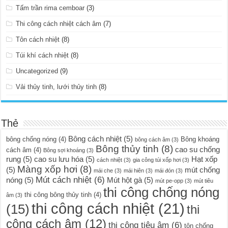
Tấm trần rima cemboar
(3)
Thi công cách nhiệt cách âm
(7)
Tôn cách nhiệt
(8)
Túi khí cách nhiệt
(8)
Uncategorized
(9)
Vải thủy tinh, lưới thủy tinh
(8)
Thẻ
Bông cách nhiệt
(5)
bông chống nóng
(4)
Bông khoáng
bông cách âm
(3)
Bông thủy tinh
(8)
cao su chống
cách âm
(4)
Bông sợi khoáng
(3)
rung
(5)
cao su lưu hóa
(5)
Hạt xốp
cách nhiệt
(3)
gia công túi xốp hơi
(3)
Màng xốp hơi
(8)
(5)
mút chống
mái che
(3)
mái hiên
(3)
mái đón
(3)
Mút cách nhiệt
(6)
nóng
(5)
Mút hột gà
(5)
mút pe-opp
(3)
mút tiêu
thi công chống nóng
thi công bông thủy tinh
(4)
âm
(3)
thi công cách nhiệt
(21)
(15)
thi
công cách âm
(12)
thi công tiêu âm
(6)
tôn chống