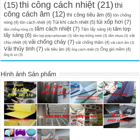
thi công cách nhiệt
(21)
(15)
thi
công cách âm
(12)
thi công tiêu âm
(6)
tôn chống
túi xốp hơi
(7)
Túi khí cách nhiệt
(5)
nóng
(4)
tôn cách nhiệt
(4)
tấm cách nhiệt
(7)
tấm lợp
Tấm lấy sáng
(4)
tấm chống nóng
(3)
lấy sáng
(6)
vải
tấm lợp polycarbonate
(3)
tấm lợp thông minh
(3)
tấm nhựa
(3)
vải chống cháy
(7)
chịu nhiệt
(4)
vải chống thấm
(4)
vải cách âm
(3)
Vải thủy tinh
(7)
vải tiêu âm
(4)
Ống gió mềm
(4)
ông cách nhiệt
(3)
ống lò xo
(3)
Hình ảnh Sản phẩm