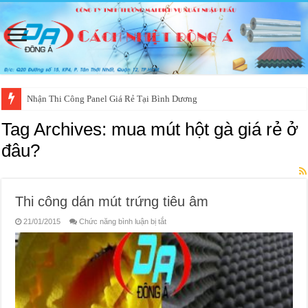
Nhận Thi Công Panel Giá Rẻ Tại Bình Dương
Tag Archives:
mua mút hột gà giá rẻ ở
đâu?
Thi công dán mút trứng tiêu âm
ở
21/01/2015
Chức năng bình luận bị tắt
Thi
công
dán
mút
trứng
tiêu
âm