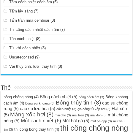
Tấm cách nhiệt cách âm
(5)
Tấm lấy sáng
(7)
Tấm trần rima cemboar
(3)
Thi công cách nhiệt cách âm
(7)
Tôn cách nhiệt
(8)
Túi khí cách nhiệt
(8)
Uncategorized
(9)
Vải thủy tinh, lưới thủy tinh
(8)
Thẻ
Bông cách nhiệt
(5)
bông chống nóng
(4)
Bông khoáng
bông cách âm
(3)
Bông thủy tinh
(8)
cao su chống
cách âm
(4)
Bông sợi khoáng
(3)
rung
(5)
cao su lưu hóa
(5)
Hạt xốp
cách nhiệt
(3)
gia công túi xốp hơi
(3)
Màng xốp hơi
(8)
(5)
mút chống
mái che
(3)
mái hiên
(3)
mái đón
(3)
Mút cách nhiệt
(6)
nóng
(5)
Mút hột gà
(5)
mút pe-opp
(3)
mút tiêu
thi công chống nóng
thi công bông thủy tinh
(4)
âm
(3)