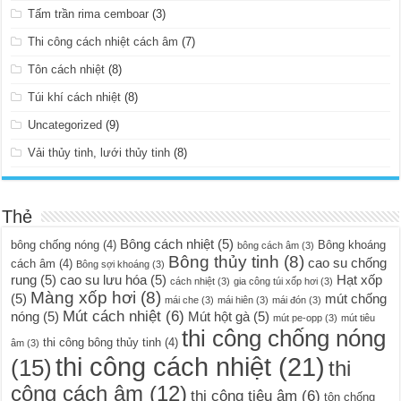
Tấm trần rima cemboar
(3)
Thi công cách nhiệt cách âm
(7)
Tôn cách nhiệt
(8)
Túi khí cách nhiệt
(8)
Uncategorized
(9)
Vải thủy tinh, lưới thủy tinh
(8)
Thẻ
Bông cách nhiệt
(5)
bông chống nóng
(4)
Bông khoáng
bông cách âm
(3)
Bông thủy tinh
(8)
cao su chống
cách âm
(4)
Bông sợi khoáng
(3)
rung
(5)
cao su lưu hóa
(5)
Hạt xốp
cách nhiệt
(3)
gia công túi xốp hơi
(3)
Màng xốp hơi
(8)
(5)
mút chống
mái che
(3)
mái hiên
(3)
mái đón
(3)
Mút cách nhiệt
(6)
nóng
(5)
Mút hột gà
(5)
mút pe-opp
(3)
mút tiêu
thi công chống nóng
thi công bông thủy tinh
(4)
âm
(3)
thi công cách nhiệt
(21)
(15)
thi
công cách âm
(12)
thi công tiêu âm
(6)
tôn chống