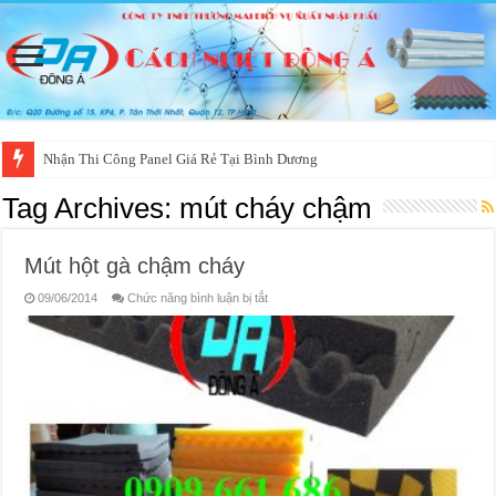
Nhận Thi Công Panel Giá Rẻ Tại Bình Dương
Tag Archives:
mút cháy chậm
Mút hột gà chậm cháy
ở
09/06/2014
Chức năng bình luận bị tắt
Mút
hột
gà
chậm
cháy