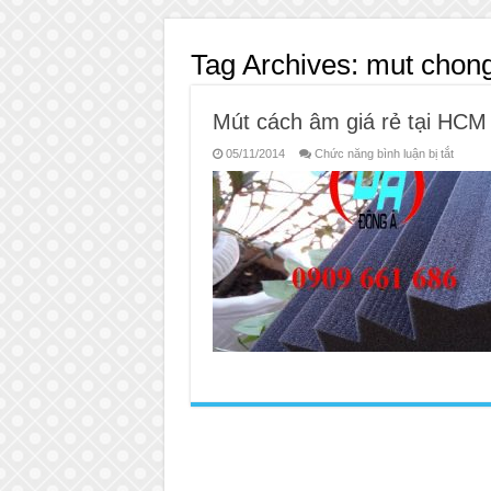
Tag Archives:
mut chon
Mút cách âm giá rẻ tại HCM
ở
05/11/2014
Chức năng bình luận bị tắt
Mút
cách
âm
giá
rẻ
tại
HCM