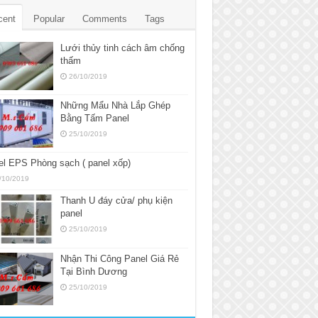
cent
Popular
Comments
Tags
Lưới thủy tinh cách âm chống
thấm
26/10/2019
Những Mẩu Nhà Lắp Ghép
Bằng Tấm Panel
25/10/2019
l EPS Phòng sạch ( panel xốp)
/10/2019
Thanh U đáy cửa/ phụ kiện
panel
25/10/2019
Nhận Thi Công Panel Giá Rẻ
Tại Bình Dương
25/10/2019