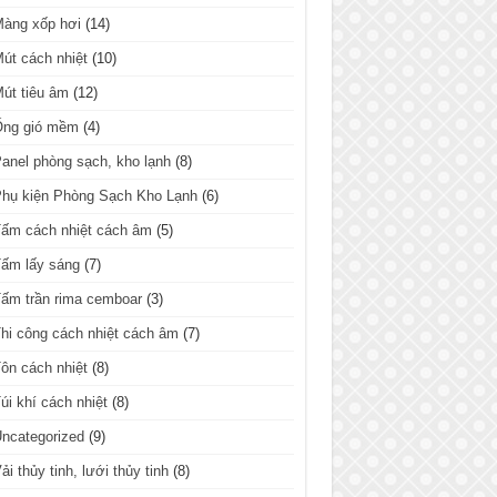
Màng xốp hơi
(14)
út cách nhiệt
(10)
út tiêu âm
(12)
Ống gió mềm
(4)
anel phòng sạch, kho lạnh
(8)
hụ kiện Phòng Sạch Kho Lạnh
(6)
ấm cách nhiệt cách âm
(5)
ấm lấy sáng
(7)
ấm trần rima cemboar
(3)
hi công cách nhiệt cách âm
(7)
ôn cách nhiệt
(8)
úi khí cách nhiệt
(8)
ncategorized
(9)
ải thủy tinh, lưới thủy tinh
(8)