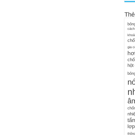
Thẻ
bôn
cách
khoá
chố
gia c
hơ
chố
hột
bông
n
nh
â
chố
nhiệ
tấm
lợp
thôn