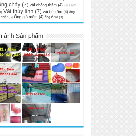
ống cháy
(7)
vải chống thấm
(4)
vải cách
Vải thủy tinh
(7)
vải tiêu âm
(4)
3)
ông
Ống gió mềm
(4)
nhiệt
(3)
ống lò xo
(3)
h ảnh Sản phẩm