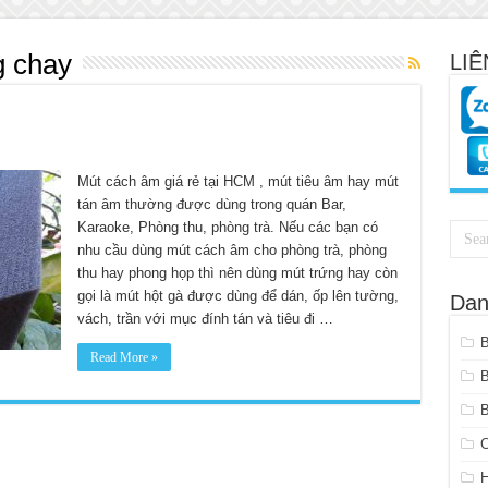
g chay
LIÊ
Mút cách âm giá rẻ tại HCM , mút tiêu âm hay mút
tán âm thường được dùng trong quán Bar,
Karaoke, Phòng thu, phòng trà. Nếu các bạn có
nhu cầu dùng mút cách âm cho phòng trà, phòng
thu hay phong họp thì nên dùng mút trứng hay còn
gọi là mút hột gà được dùng để dán, ốp lên tường,
Dan
vách, trần với mục đính tán và tiêu đi …
Read More »
B
C
H