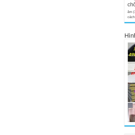
ch
âm
(
cách 
Hìn