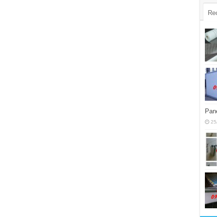
Re
Pane
25