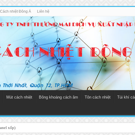
u Cách nhiệt Đông Á
Liên hệ
Mút cách nhiệt
Bông khoáng cách âm
Tôn cách nhiệt
Túi khí cá
anel xốp)