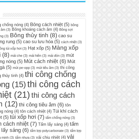
Bông cách nhiệt
(5)
g chống nóng
(4)
bông
Bông khoáng cách âm
(4)
 âm
(3)
Bông sợi
Bông thủy tinh
(8)
cao su
ng
(3)
ng rung
(5)
cao su lưu hóa
(5)
cách nhiệt
(3)
Màng xốp
Hạt xốp
(5)
ông túi xốp hơi
(3)
i
(8)
mút
mái che
(3)
mái hiên
(3)
mái đón
(3)
Mút cách nhiệt
(6)
ng nóng
(5)
Mút
 gà
(5)
thi công
mút pe-opp
(3)
mút tiêu âm
(3)
thi công chống
 thủy tinh
(4)
thi công cách
óng
(15)
iệt
(21)
thi công cách
m
(12)
thi công tiêu âm
(6)
tôn
Túi khí cách
ng nóng
(4)
tôn cách nhiệt
(4)
túi xốp hơi
(7)
t
(5)
tấm chống nóng
(3)
 cách nhiệt
(7)
tấm
Tấm lấy sáng
(4)
 lấy sáng
(6)
tấm lợp polycarbonate
(3)
tấm lợp
vải
vải chịu nhiệt
(4)
g minh
(3)
tấm nhựa
(3)