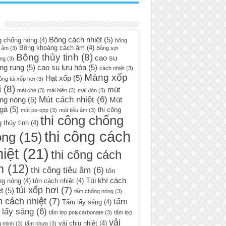
Bông cách nhiệt
(5)
g chống nóng
(4)
bông
Bông khoáng cách âm
(4)
 âm
(3)
Bông sợi
Bông thủy tinh
(8)
cao su
ng
(3)
ng rung
(5)
cao su lưu hóa
(5)
cách nhiệt
(3)
Màng xốp
Hạt xốp
(5)
ông túi xốp hơi
(3)
i
(8)
mút
mái che
(3)
mái hiên
(3)
mái đón
(3)
Mút cách nhiệt
(6)
ng nóng
(5)
Mút
 gà
(5)
thi công
mút pe-opp
(3)
mút tiêu âm
(3)
thi công chống
 thủy tinh
(4)
thi công cách
óng
(15)
iệt
(21)
thi công cách
m
(12)
thi công tiêu âm
(6)
tôn
Túi khí cách
ng nóng
(4)
tôn cách nhiệt
(4)
túi xốp hơi
(7)
t
(5)
tấm chống nóng
(3)
 cách nhiệt
(7)
tấm
Tấm lấy sáng
(4)
 lấy sáng
(6)
tấm lợp polycarbonate
(3)
tấm lợp
vải
vải chịu nhiệt
(4)
g minh
(3)
tấm nhựa
(3)