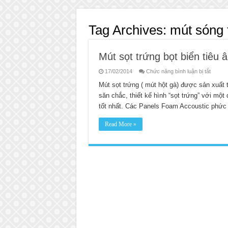
Tag Archives:
mút sóng 
Mút sọt trứng bọt biển tiêu 
ở
17/02/2014
Chức năng bình luận bị tắt
Mút
sọt
Mút sọt trứng ( mút hột gà) được sản xuất
trứng
săn chắc, thiết kế hình “sọt trứng” với một
bọt
biển
tốt nhất. Các Panels Foam Accoustic phức
tiêu
âm
Read More »