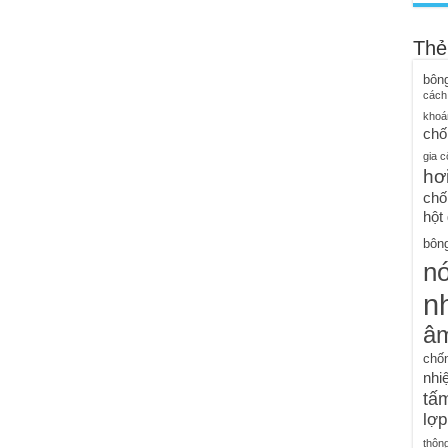
Thẻ
bôn
cách
khoá
chố
gia c
hơ
chố
hột
bông
n
nh
â
chố
nhiệ
tấm
lợp
thôn