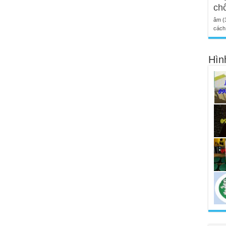
ch
âm
(
cách 
Hìn