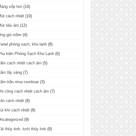
Màng xốp hơi
(14)
út cách nhiệt
(10)
út tiêu âm
(12)
Ống gió mềm
(4)
anel phòng sạch, kho lạnh
(8)
hụ kiện Phòng Sạch Kho Lạnh
(6)
ấm cách nhiệt cách âm
(5)
ấm lấy sáng
(7)
ấm trần rima cemboar
(3)
hi công cách nhiệt cách âm
(7)
ôn cách nhiệt
(8)
úi khí cách nhiệt
(8)
ncategorized
(9)
ải thủy tinh, lưới thủy tinh
(8)