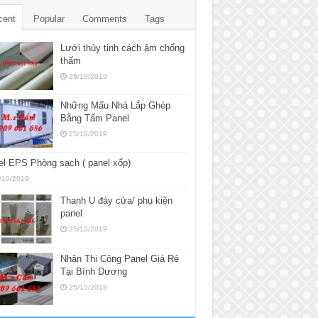
cent
Popular
Comments
Tags
Lưới thủy tinh cách âm chống
thấm
26/10/2019
Những Mẩu Nhà Lắp Ghép
Bằng Tấm Panel
25/10/2019
l EPS Phòng sạch ( panel xốp)
/10/2019
Thanh U đáy cửa/ phụ kiện
panel
25/10/2019
Nhận Thi Công Panel Giá Rẻ
Tại Bình Dương
25/10/2019