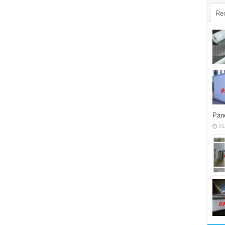
Re
Pane
25