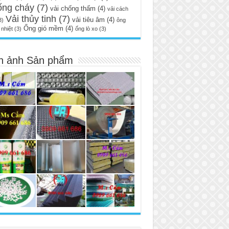
ống cháy
(7)
vải chống thấm
(4)
vải cách
Vải thủy tinh
(7)
vải tiêu âm
(4)
3)
ông
Ống gió mềm
(4)
nhiệt
(3)
ống lò xo
(3)
h ảnh Sản phẩm