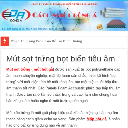
Nhận Thi Công Panel Giá Rẻ Tại Bình Dương
Mút sọt trứng bọt biển tiêu âm
Mút sọt trứng
(
mút hột gà
)
đ
ược sản xuất từ bọt polyurethane cấp
âm thanh chuyên nghiệp, mật độ foam săn chắc, thiết kế hình “sọt
trứng” với một diện tích bề mặt tăng lên, tạo một hiệu suất hấp thụ
âm thanh tốt nhất. Các Panels Foam Accoustic phức tạp hấp thụ âm
thanh được tạo ra ở tần số thấp, trung và cao, làm cho chúng hoàn
hảo để ghi âm hoặc nghe ở môi trường bên ngoài.
Mút xốp trứng là một giải pháp hiệu quả để cải thiện sự hấp thụ âm
thanh bằng cách giảm echo và vang. Sản phẩm
Mốp hột gà
là hoàn
hảo cho bất kỳ ứng dụng nào về âm thanh.