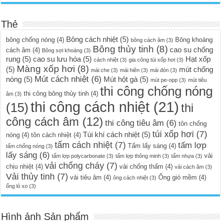
Thẻ
Bông cách nhiệt
(5)
bông chống nóng
(4)
Bông khoáng
bông cách âm
(3)
Bông thủy tinh
(8)
cao su chống
cách âm
(4)
Bông sợi khoáng
(3)
rung
(5)
cao su lưu hóa
(5)
Hạt xốp
cách nhiệt
(3)
gia công túi xốp hơi
(3)
Màng xốp hơi
(8)
(5)
mút chống
mái che
(3)
mái hiên
(3)
mái đón
(3)
Mút cách nhiệt
(6)
nóng
(5)
Mút hột gà
(5)
mút pe-opp
(3)
mút tiêu
thi công chống nóng
thi công bông thủy tinh
(4)
âm
(3)
thi công cách nhiệt
(21)
(15)
thi
công cách âm
(12)
thi công tiêu âm
(6)
tôn chống
túi xốp hơi
(7)
Túi khí cách nhiệt
(5)
nóng
(4)
tôn cách nhiệt
(4)
tấm cách nhiệt
(7)
tấm lợp
Tấm lấy sáng
(4)
tấm chống nóng
(3)
lấy sáng
(6)
vải
tấm lợp polycarbonate
(3)
tấm lợp thông minh
(3)
tấm nhựa
(3)
vải chống cháy
(7)
chịu nhiệt
(4)
vải chống thấm
(4)
vải cách âm
(3)
Vải thủy tinh
(7)
vải tiêu âm
(4)
Ống gió mềm
(4)
ông cách nhiệt
(3)
ống lò xo
(3)
Hình ảnh Sản phẩm