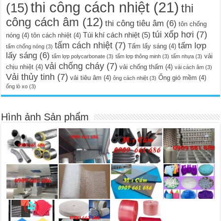
thi công cách nhiệt
(21)
(15)
thi
công cách âm
(12)
thi công tiêu âm
(6)
tôn chống
túi xốp hơi
(7)
Túi khí cách nhiệt
(5)
nóng
(4)
tôn cách nhiệt
(4)
tấm cách nhiệt
(7)
tấm lợp
Tấm lấy sáng
(4)
tấm chống nóng
(3)
lấy sáng
(6)
vải
tấm lợp polycarbonate
(3)
tấm lợp thông minh
(3)
tấm nhựa
(3)
vải chống cháy
(7)
chịu nhiệt
(4)
vải chống thấm
(4)
vải cách âm
(3)
Vải thủy tinh
(7)
vải tiêu âm
(4)
Ống gió mềm
(4)
ông cách nhiệt
(3)
ống lò xo
(3)
Hình ảnh Sản phẩm