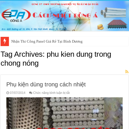
Nhận Thi Công Panel Giá Rẻ Tại Bình Dương
Tag Archives:
phu kien dung trong
chong nóng
Phụ kiện dùng trong cách nhiệt
ở
07/07/2014
Chức năng bình luận bị tắt
Phụ
kiện
dùng
trong
cách
nhiệt