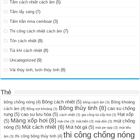
Tấm cách nhiệt cách âm
(5)
Tấm lấy sáng
(7)
Tấm trần rima cemboar
(3)
Thi công cách nhiệt cách âm
(7)
Tôn cách nhiệt
(8)
Túi khí cách nhiệt
(8)
Uncategorized
(9)
Vải thủy tinh, lưới thủy tinh
(8)
Thẻ
Bông cách nhiệt
(5)
bông chống nóng
(4)
Bông khoáng
bông cách âm
(3)
Bông thủy tinh
(8)
cao su chống
cách âm
(4)
Bông sợi khoáng
(3)
rung
(5)
cao su lưu hóa
(5)
Hạt xốp
cách nhiệt
(3)
gia công túi xốp hơi
(3)
Màng xốp hơi
(8)
(5)
mút chống
mái che
(3)
mái hiên
(3)
mái đón
(3)
Mút cách nhiệt
(6)
nóng
(5)
Mút hột gà
(5)
mút pe-opp
(3)
mút tiêu
thi công chống nóng
thi công bông thủy tinh
(4)
âm
(3)