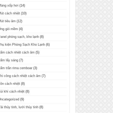
Màng xốp hơi
(14)
út cách nhiệt
(10)
út tiêu âm
(12)
Ống gió mềm
(4)
anel phòng sạch, kho lạnh
(8)
hụ kiện Phòng Sạch Kho Lạnh
(6)
ấm cách nhiệt cách âm
(5)
ấm lấy sáng
(7)
ấm trần rima cemboar
(3)
hi công cách nhiệt cách âm
(7)
ôn cách nhiệt
(8)
úi khí cách nhiệt
(8)
ncategorized
(9)
ải thủy tinh, lưới thủy tinh
(8)