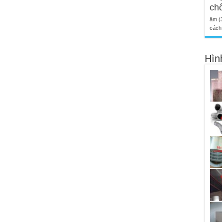
ch
âm
(
cách 
Hìn