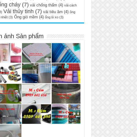
ống cháy
(7)
vải chống thấm
(4)
vải cách
Vải thủy tinh
(7)
vải tiêu âm
(4)
3)
ông
Ống gió mềm
(4)
nhiệt
(3)
ống lò xo
(3)
h ảnh Sản phẩm