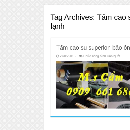
Tag Archives:
Tấm cao s
lạnh
Tấm cao su superlon bảo ôn
ở
27/05/2015
Chức năng bình luận bị tắt
Tấm
cao
su
superl
bảo
ôn
đường
ống
lạnh