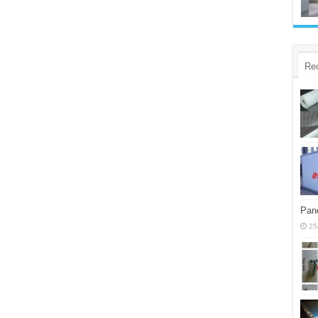
Re
Pane
25