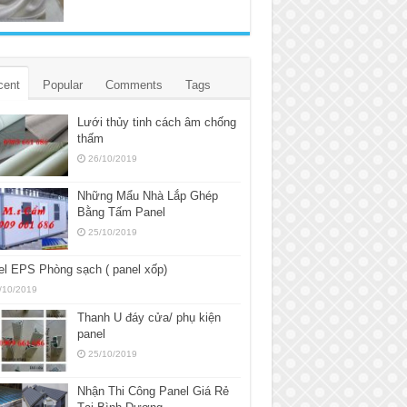
cent
Popular
Comments
Tags
Lưới thủy tinh cách âm chống
thấm
26/10/2019
Những Mẩu Nhà Lắp Ghép
Bằng Tấm Panel
25/10/2019
l EPS Phòng sạch ( panel xốp)
/10/2019
Thanh U đáy cửa/ phụ kiện
panel
25/10/2019
Nhận Thi Công Panel Giá Rẻ