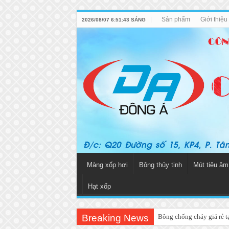
Sản phẩm
Giới thiệ
2026/08/07 6:51:43 SÁNG
Màng xốp hơi
Bông thủy tinh
Mút tiêu âm
Hạt xốp
Breaking News
Bông chống cháy giá rẻ 