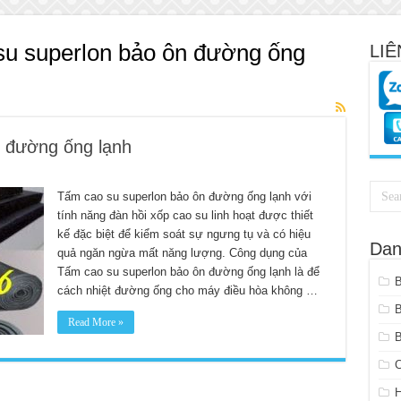
u superlon bảo ôn đường ống
LIÊ
 đường ống lạnh
Tấm cao su superlon bảo ôn đường ống lạnh với
tính năng đàn hồi xốp cao su linh hoạt được thiết
on
kế đặc biệt để kiểm soát sự ngưng tụ và có hiệu
Dan
quả ngăn ngừa mất năng lượng. Công dụng của
Tấm cao su superlon bảo ôn đường ống lạnh là để
cách nhiệt đường ống cho máy điều hòa không …
Read More »
B
C
H