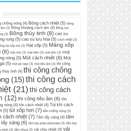
Bông cách nhiệt
(5)
g chống nóng
(4)
bông
Bông khoáng cách âm
(4)
 âm
(3)
Bông sợi
Bông thủy tinh
(8)
cao su
ng
(3)
ng rung
(5)
cao su lưu hóa
(5)
cách nhiệt
(3)
Màng xốp
Hạt xốp
(5)
ông túi xốp hơi
(3)
i
(8)
mút
mái che
(3)
mái hiên
(3)
mái đón
(3)
Mút cách nhiệt
(6)
ng nóng
(5)
Mút
 gà
(5)
thi công
mút pe-opp
(3)
mút tiêu âm
(3)
thi công chống
 thủy tinh
(4)
thi công cách
óng
(15)
iệt
(21)
thi công cách
m
(12)
thi công tiêu âm
(6)
tôn
Túi khí cách
ng nóng
(4)
tôn cách nhiệt
(4)
túi xốp hơi
(7)
t
(5)
tấm chống nóng
(3)
 cách nhiệt
(7)
tấm
Tấm lấy sáng
(4)
 lấy sáng
(6)
tấm lợp polycarbonate
(3)
tấm lợp
vải
vải chịu nhiệt
(4)
g minh
(3)
tấm nhựa
(3)