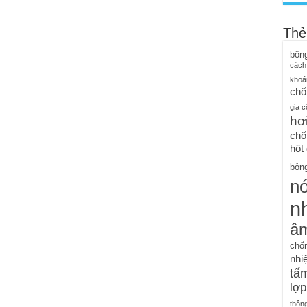
Thẻ
bôn
cách
khoá
chố
gia c
hơ
chố
hột
bông
n
nh
â
chố
nhiệ
tấm
lợp
thôn