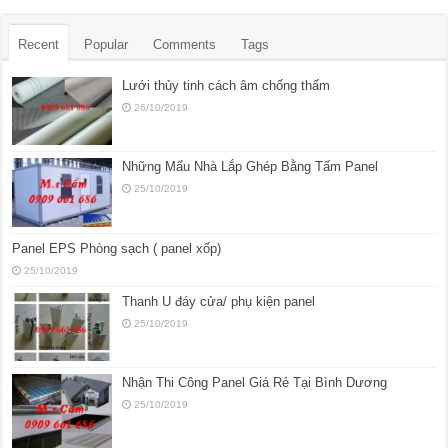
Recent
Popular
Comments
Tags
Lưới thủy tinh cách âm chống thấm
26/10/2019
Những Mẩu Nhà Lắp Ghép Bằng Tấm Panel
25/10/2019
Panel EPS Phòng sạch ( panel xốp)
25/10/2019
Thanh U đáy cửa/ phụ kiện panel
25/10/2019
Nhận Thi Công Panel Giá Rẻ Tại Bình Dương
25/10/2019