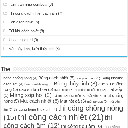
Tấm trần rima cemboar
(3)
Thi công cách nhiệt cách âm
(7)
Tôn cách nhiệt
(8)
Túi khí cách nhiệt
(8)
Uncategorized
(9)
Vải thủy tinh, lưới thủy tinh
(8)
Thẻ
Bông cách nhiệt
(5)
bông chống nóng
(4)
Bông khoáng
bông cách âm
(3)
Bông thủy tinh
(8)
cao su chống
cách âm
(4)
Bông sợi khoáng
(3)
rung
(5)
cao su lưu hóa
(5)
Hạt xốp
cách nhiệt
(3)
gia công túi xốp hơi
(3)
Màng xốp hơi
(8)
(5)
mút chống
mái che
(3)
mái hiên
(3)
mái đón
(3)
Mút cách nhiệt
(6)
nóng
(5)
Mút hột gà
(5)
mút pe-opp
(3)
mút tiêu
thi công chống nóng
thi công bông thủy tinh
(4)
âm
(3)
thi công cách nhiệt
(21)
(15)
thi
công cách âm
(12)
thi công tiêu âm
(6)
tôn chống