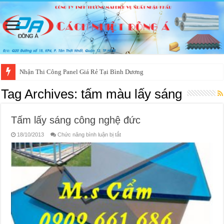
Nhận Thi Công Panel Giá Rẻ Tại Bình Dương
Tag Archives:
tấm màu lấy sáng
Tấm lấy sáng công nghệ đức
ở
18/10/2013
Chức năng bình luận bị tắt
Tấm
lấy
sáng
công
nghệ
đức