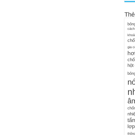
Thẻ
bôn
cách
khoá
chố
gia c
hơ
chố
hột
bông
n
nh
â
chố
nhiệ
tấm
lợp
thôn