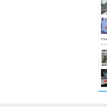
Pane
25