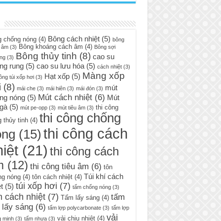
Bông cách nhiệt
(5)
g chống nóng
(4)
bông
Bông khoáng cách âm
(4)
 âm
(3)
Bông sợi
Bông thủy tinh
(8)
cao su
ng
(3)
ng rung
(5)
cao su lưu hóa
(5)
cách nhiệt
(3)
Màng xốp
Hạt xốp
(5)
ông túi xốp hơi
(3)
i
(8)
mút
mái che
(3)
mái hiên
(3)
mái đón
(3)
Mút cách nhiệt
(6)
ng nóng
(5)
Mút
 gà
(5)
thi công
mút pe-opp
(3)
mút tiêu âm
(3)
thi công chống
 thủy tinh
(4)
thi công cách
óng
(15)
iệt
(21)
thi công cách
m
(12)
thi công tiêu âm
(6)
tôn
Túi khí cách
ng nóng
(4)
tôn cách nhiệt
(4)
túi xốp hơi
(7)
t
(5)
tấm chống nóng
(3)
 cách nhiệt
(7)
tấm
Tấm lấy sáng
(4)
 lấy sáng
(6)
tấm lợp polycarbonate
(3)
tấm lợp
vải
vải chịu nhiệt
(4)
g minh
(3)
tấm nhựa
(3)