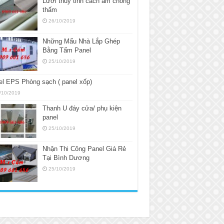
Lưới thủy tinh cách âm chống
thấm
26/10/2019
Những Mẩu Nhà Lắp Ghép
Bằng Tấm Panel
25/10/2019
l EPS Phòng sạch ( panel xốp)
/10/2019
Thanh U đáy cửa/ phụ kiện
panel
25/10/2019
Nhận Thi Công Panel Giá Rẻ
Tại Bình Dương
25/10/2019