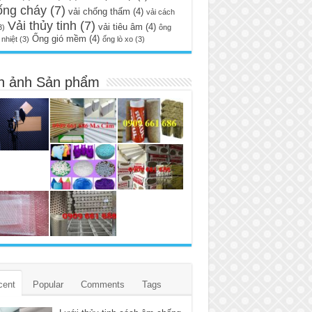
ống cháy
(7)
vải chống thấm
(4)
vải cách
Vải thủy tinh
(7)
vải tiêu âm
(4)
3)
ông
Ống gió mềm
(4)
nhiệt
(3)
ống lò xo
(3)
h ảnh Sản phẩm
cent
Popular
Comments
Tags