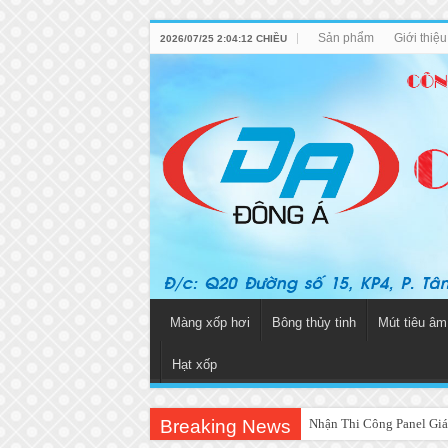
Sản phẩm
Giới thiệ
2026/07/25 2:04:12 CHIỀU
Màng xốp hơi
Bông thủy tinh
Mút tiêu âm
Hạt xốp
Breaking News
Nhận Thi Công Panel Giá