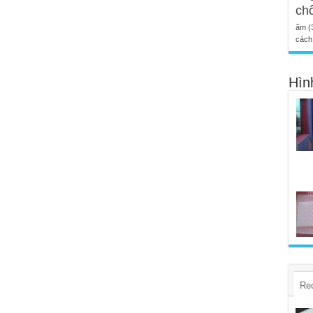
ch
âm
(
cách 
Hìn
Re