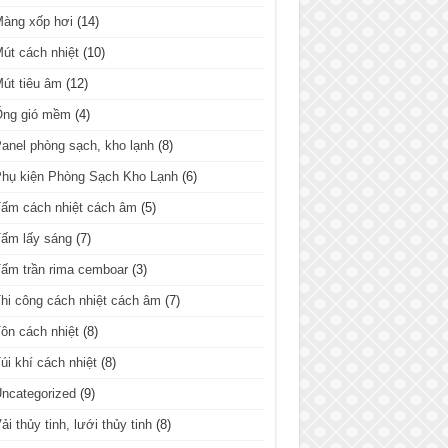
Màng xốp hơi
(14)
út cách nhiệt
(10)
út tiêu âm
(12)
Ống gió mềm
(4)
anel phòng sạch, kho lạnh
(8)
hụ kiện Phòng Sạch Kho Lạnh
(6)
ấm cách nhiệt cách âm
(5)
ấm lấy sáng
(7)
ấm trần rima cemboar
(3)
hi công cách nhiệt cách âm
(7)
ôn cách nhiệt
(8)
úi khí cách nhiệt
(8)
ncategorized
(9)
ải thủy tinh, lưới thủy tinh
(8)