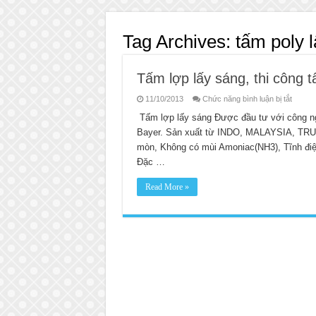
Tag Archives:
tấm poly 
Tấm lợp lấy sáng, thi công 
ở
11/10/2013
Chức năng bình luận bị tắt
Tấm
lợp
Tấm lợp lấy sáng Được đầu tư với công ng
lấy
Bayer. Sản xuất từ INDO, MALAYSIA, TR
sáng,
thi
mòn, Không có mùi Amoniac(NH3), Tĩnh điệ
công
tấm
Đặc …
lợp
lấy
sáng
Read More »
có
bảo
hành