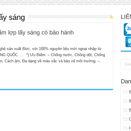
lấy sáng
LIÊ
tấm lợp lấy sáng có bảo hành
hệ sản xuất Đức, với 100% nguyên liệu mới ngoại nhập từ
UNG QUỐC …. *) Ưu Điểm: – Chống nước, Chống dột, Chống
n, Cách âm, Đa dạng về màu sắc và bảo vệ môi trường. –
Dan
B
C
H