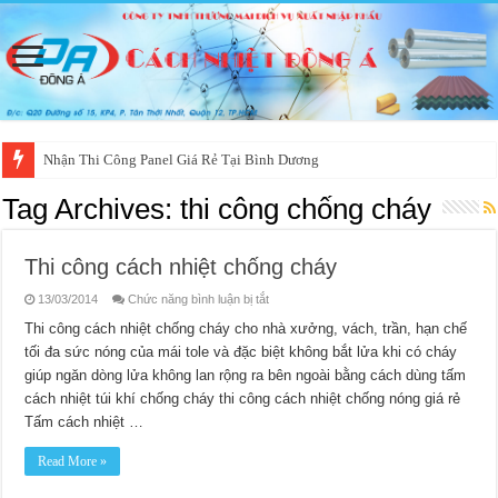
Nhận Thi Công Panel Giá Rẻ Tại Bình Dương
Tag Archives:
thi công chống cháy
Thi công cách nhiệt chống cháy
ở
13/03/2014
Chức năng bình luận bị tắt
Thi
công
Thi công cách nhiệt chống cháy cho nhà xưởng, vách, trần, hạn chế
cách
tối đa sức nóng của mái tole và đặc biệt không bắt lửa khi có cháy
nhiệt
chống
giúp ngăn dòng lửa không lan rộng ra bên ngoài bằng cách dùng tấm
cháy
cách nhiệt túi khí chống cháy thi công cách nhiệt chống nóng giá rẻ
Tấm cách nhiệt …
Read More »