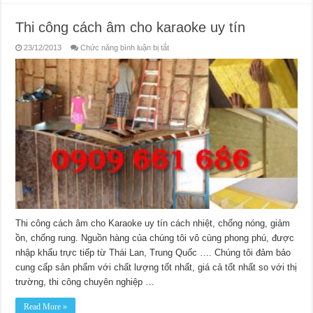
Thi công cách âm cho karaoke uy tín
ở
23/12/2013
Chức năng bình luận bị tắt
Thi
công
cách
âm
cho
karaoke
uy
tín
Thi công cách âm cho Karaoke uy tín cách nhiệt, chống nóng, giảm
ồn, chống rung. Nguồn hàng của chúng tôi vô cùng phong phú, được
nhập khẩu trực tiếp từ Thái Lan, Trung Quốc …. Chúng tôi đảm bảo
cung cấp sản phẩm với chất lượng tốt nhất, giá cả tốt nhất so với thị
trường, thi công chuyên nghiệp …
Read More »