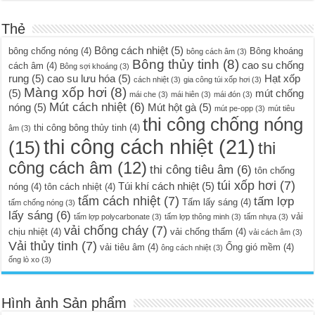
Thẻ
Bông cách nhiệt
(5)
bông chống nóng
(4)
Bông khoáng
bông cách âm
(3)
Bông thủy tinh
(8)
cao su chống
cách âm
(4)
Bông sợi khoáng
(3)
rung
(5)
cao su lưu hóa
(5)
Hạt xốp
cách nhiệt
(3)
gia công túi xốp hơi
(3)
Màng xốp hơi
(8)
(5)
mút chống
mái che
(3)
mái hiên
(3)
mái đón
(3)
Mút cách nhiệt
(6)
nóng
(5)
Mút hột gà
(5)
mút pe-opp
(3)
mút tiêu
thi công chống nóng
thi công bông thủy tinh
(4)
âm
(3)
thi công cách nhiệt
(21)
(15)
thi
công cách âm
(12)
thi công tiêu âm
(6)
tôn chống
túi xốp hơi
(7)
Túi khí cách nhiệt
(5)
nóng
(4)
tôn cách nhiệt
(4)
tấm cách nhiệt
(7)
tấm lợp
Tấm lấy sáng
(4)
tấm chống nóng
(3)
lấy sáng
(6)
vải
tấm lợp polycarbonate
(3)
tấm lợp thông minh
(3)
tấm nhựa
(3)
vải chống cháy
(7)
chịu nhiệt
(4)
vải chống thấm
(4)
vải cách âm
(3)
Vải thủy tinh
(7)
vải tiêu âm
(4)
Ống gió mềm
(4)
ông cách nhiệt
(3)
ống lò xo
(3)
Hình ảnh Sản phẩm