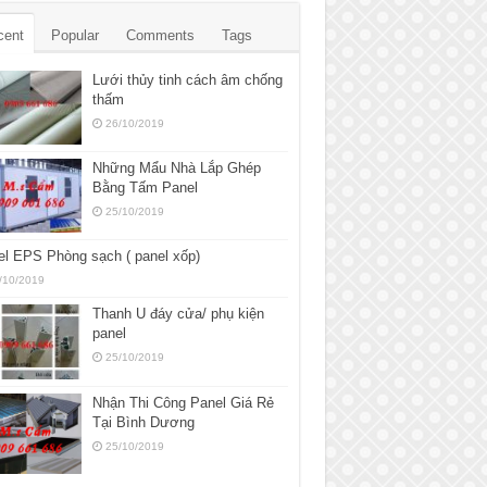
cent
Popular
Comments
Tags
Lưới thủy tinh cách âm chống
thấm
26/10/2019
Những Mẩu Nhà Lắp Ghép
Bằng Tấm Panel
25/10/2019
l EPS Phòng sạch ( panel xốp)
/10/2019
Thanh U đáy cửa/ phụ kiện
panel
25/10/2019
Nhận Thi Công Panel Giá Rẻ
Tại Bình Dương
25/10/2019