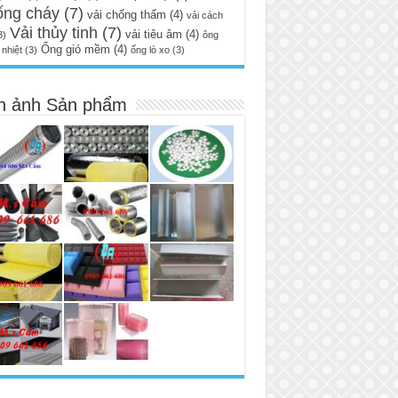
ống cháy
(7)
vải chống thấm
(4)
vải cách
Vải thủy tinh
(7)
vải tiêu âm
(4)
3)
ông
Ống gió mềm
(4)
nhiệt
(3)
ống lò xo
(3)
h ảnh Sản phẩm