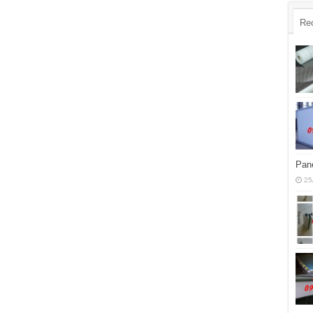
Re
Pane
25