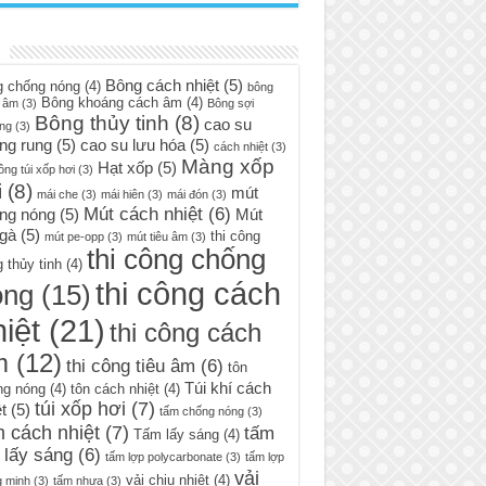
Bông cách nhiệt
(5)
g chống nóng
(4)
bông
Bông khoáng cách âm
(4)
 âm
(3)
Bông sợi
Bông thủy tinh
(8)
cao su
ng
(3)
ng rung
(5)
cao su lưu hóa
(5)
cách nhiệt
(3)
Màng xốp
Hạt xốp
(5)
ông túi xốp hơi
(3)
i
(8)
mút
mái che
(3)
mái hiên
(3)
mái đón
(3)
Mút cách nhiệt
(6)
ng nóng
(5)
Mút
 gà
(5)
thi công
mút pe-opp
(3)
mút tiêu âm
(3)
thi công chống
 thủy tinh
(4)
thi công cách
óng
(15)
iệt
(21)
thi công cách
m
(12)
thi công tiêu âm
(6)
tôn
Túi khí cách
ng nóng
(4)
tôn cách nhiệt
(4)
túi xốp hơi
(7)
t
(5)
tấm chống nóng
(3)
 cách nhiệt
(7)
tấm
Tấm lấy sáng
(4)
 lấy sáng
(6)
tấm lợp polycarbonate
(3)
tấm lợp
vải
vải chịu nhiệt
(4)
g minh
(3)
tấm nhựa
(3)