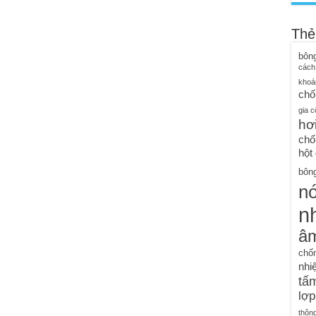
Thẻ
bôn
cách
khoá
chố
gia c
hơ
chố
hột
bông
n
nh
â
chố
nhiệ
tấm
lợp
thôn