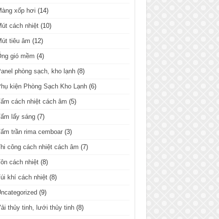
Màng xốp hơi
(14)
út cách nhiệt
(10)
út tiêu âm
(12)
Ống gió mềm
(4)
anel phòng sạch, kho lạnh
(8)
hụ kiện Phòng Sạch Kho Lạnh
(6)
ấm cách nhiệt cách âm
(5)
ấm lấy sáng
(7)
ấm trần rima cemboar
(3)
hi công cách nhiệt cách âm
(7)
ôn cách nhiệt
(8)
úi khí cách nhiệt
(8)
ncategorized
(9)
ải thủy tinh, lưới thủy tinh
(8)