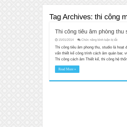
Tag Archives:
thi công 
Thi công tiêu âm phòng thu 
ở
15/01/2014
Chức năng bình luận bị tắt
Thi
công
Thi công tiêu âm phong thu, studio là hoạt đ
tiêu
vấn thiết kế công trình cách âm quán bar, 
âm
phòng
Thi công cách âm Thiết kế, thi công hệ th
thu
studio
Read More »