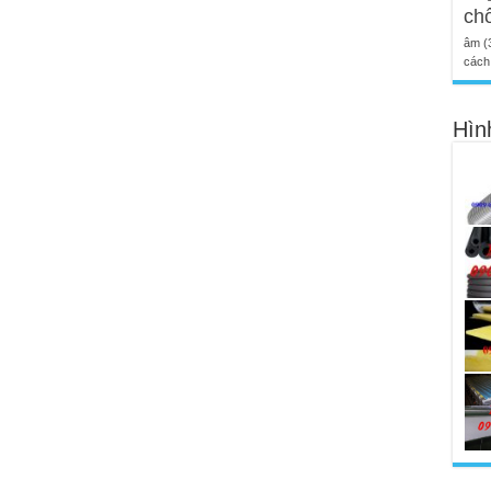
ch
âm
(
cách 
Hìn