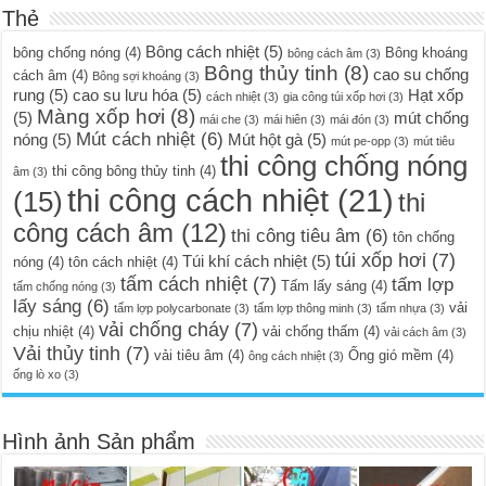
Thẻ
Bông cách nhiệt
(5)
bông chống nóng
(4)
Bông khoáng
bông cách âm
(3)
Bông thủy tinh
(8)
cao su chống
cách âm
(4)
Bông sợi khoáng
(3)
rung
(5)
cao su lưu hóa
(5)
Hạt xốp
cách nhiệt
(3)
gia công túi xốp hơi
(3)
Màng xốp hơi
(8)
(5)
mút chống
mái che
(3)
mái hiên
(3)
mái đón
(3)
Mút cách nhiệt
(6)
nóng
(5)
Mút hột gà
(5)
mút pe-opp
(3)
mút tiêu
thi công chống nóng
thi công bông thủy tinh
(4)
âm
(3)
thi công cách nhiệt
(21)
(15)
thi
công cách âm
(12)
thi công tiêu âm
(6)
tôn chống
túi xốp hơi
(7)
Túi khí cách nhiệt
(5)
nóng
(4)
tôn cách nhiệt
(4)
tấm cách nhiệt
(7)
tấm lợp
Tấm lấy sáng
(4)
tấm chống nóng
(3)
lấy sáng
(6)
vải
tấm lợp polycarbonate
(3)
tấm lợp thông minh
(3)
tấm nhựa
(3)
vải chống cháy
(7)
chịu nhiệt
(4)
vải chống thấm
(4)
vải cách âm
(3)
Vải thủy tinh
(7)
vải tiêu âm
(4)
Ống gió mềm
(4)
ông cách nhiệt
(3)
ống lò xo
(3)
Hình ảnh Sản phẩm