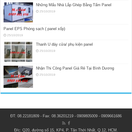
Những Mẩu Nhà Lắp Ghép Bằng Tấm Panel
25/10/2019
Panel EPS Phòng sạch ( panel xốp)
25/10/2019
Thanh U đáy cửa/ phụ kiện panel
25/10/2019
Nhận Thi Công Panel Giá Rẻ Tại Bình Dương
25/10/2019
ĐT: 08.22181809 - Fax: 08.36201219 - 0909805009 - 0909661686
Đ/c: Q20, đường số 15, KP4, P. Tân Thới Nhất, Q.12, HCM.