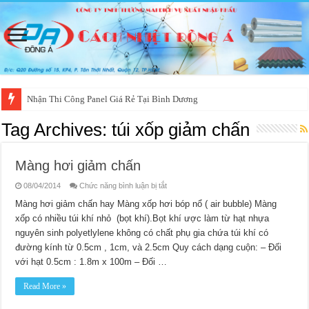
Nhận Thi Công Panel Giá Rẻ Tại Bình Dương
Tag Archives:
túi xốp giảm chấn
Màng hơi giảm chấn
ở
08/04/2014
Chức năng bình luận bị tắt
Màng
hơi
Màng hơi giảm chấn hay Màng xốp hơi bóp nổ ( air bubble) Màng
giảm
xốp có nhiều túi khí nhỏ (bọt khí).Bọt khí ược làm từ hạt nhựa
chấn
nguyên sinh polyetlylene không có chất phụ gia chứa túi khí có
đường kính từ 0.5cm , 1cm, và 2.5cm Quy cách dạng cuộn: – Đối
với hạt 0.5cm : 1.8m x 100m – Đối …
Read More »