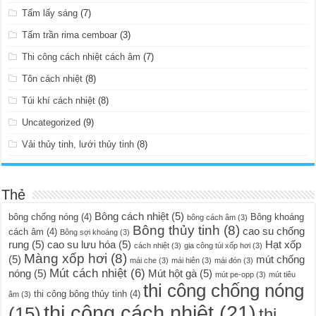
Tấm lấy sáng
(7)
Tấm trần rima cemboar
(3)
Thi công cách nhiệt cách âm
(7)
Tôn cách nhiệt
(8)
Túi khí cách nhiệt
(8)
Uncategorized
(9)
Vải thủy tinh, lưới thủy tinh
(8)
Thẻ
Bông cách nhiệt
(5)
bông chống nóng
(4)
Bông khoáng
bông cách âm
(3)
Bông thủy tinh
(8)
cao su chống
cách âm
(4)
Bông sợi khoáng
(3)
rung
(5)
cao su lưu hóa
(5)
Hạt xốp
cách nhiệt
(3)
gia công túi xốp hơi
(3)
Màng xốp hơi
(8)
(5)
mút chống
mái che
(3)
mái hiên
(3)
mái đón
(3)
Mút cách nhiệt
(6)
nóng
(5)
Mút hột gà
(5)
mút pe-opp
(3)
mút tiêu
thi công chống nóng
thi công bông thủy tinh
(4)
âm
(3)
thi công cách nhiệt
(21)
(15)
thi