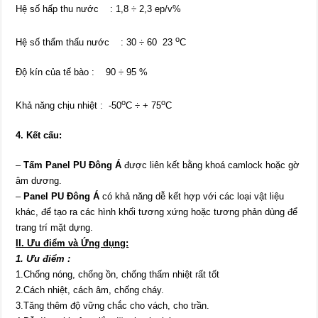
Hệ số hấp thu nước : 1,8 ÷ 2,3 ep/v%
o
Hệ số thẩm thấu nước : 30 ÷ 60 23
C
Độ kín của tế bào : 90 ÷ 95 %
o
o
Khả năng chịu nhiệt : -50
C ÷ + 75
C
4. Kết cấu:
–
Tấm Panel PU
Đông Á
được liên kết bằng khoá camlock hoặc gờ
âm dương.
–
Panel PU
Đông Á
có khả năng dễ kết hợp với các loại vật liệu
khác, để tạo ra các hình khối tương xứng hoặc tương phản dùng để
trang trí mặt dựng.
II. Ưu điểm và Ứng dụng:
1. Ưu điểm :
1.Chống nóng, chống ồn, chống thấm nhiệt rất tốt
2.Cách nhiệt, cách âm, chống cháy.
3.Tăng thêm độ vững chắc cho vách, cho trần.