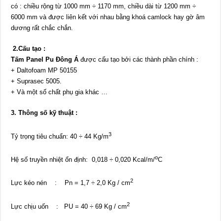
có : chiều rộng từ 1000 mm ÷ 1170 mm, chiều dài từ 1200 mm ÷
6000 mm và được liên kết với nhau bằng khoá camlock hay gờ âm
dương rất chắc chắn.
2.Cấu tạo :
Tấm Panel Pu
Đông Á
được cấu tạo bởi các thành phần chính :
+ Daltofoam MP 50155
+ Suprasec 5005.
+ Và một số chất phụ gia khác …
3. Thông số kỹ thuật :
3
Tỷ trọng tiêu chuẩn: 40 ÷ 44 Kg/m
o
Hệ số truyền nhiệt ổn định: 0,018 ÷ 0,020 Kcal/m/
C
2
Lực kéo nén : Pn = 1,7 ÷ 2,0 Kg / cm
2
Lực chịu uốn : PU = 40 ÷ 69 Kg / cm