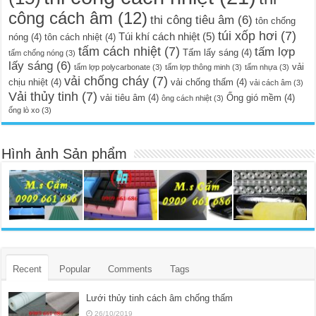
công cách âm
(12)
thi công tiêu âm
(6)
tôn chống
túi xốp hơi
(7)
Túi khí cách nhiệt
(5)
nóng
(4)
tôn cách nhiệt
(4)
tấm cách nhiệt
(7)
tấm lợp
Tấm lấy sáng
(4)
tấm chống nóng
(3)
lấy sáng
(6)
vải
tấm lợp polycarbonate
(3)
tấm lợp thông minh
(3)
tấm nhựa
(3)
vải chống cháy
(7)
chịu nhiệt
(4)
vải chống thấm
(4)
vải cách âm
(3)
Vải thủy tinh
(7)
vải tiêu âm
(4)
Ống gió mềm
(4)
ông cách nhiệt
(3)
ống lò xo
(3)
Hình ảnh Sản phẩm
Recent
Popular
Comments
Tags
Lưới thủy tinh cách âm chống thấm
26/10/2019