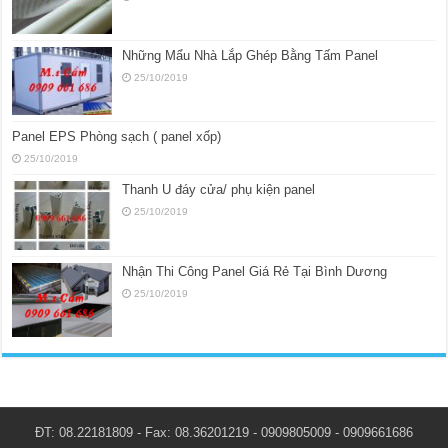
Những Mẩu Nhà Lắp Ghép Bằng Tấm Panel
25/10/2019
Panel EPS Phòng sạch ( panel xốp)
25/10/2019
Thanh U đáy cửa/ phụ kiện panel
25/10/2019
Nhận Thi Công Panel Giá Rẻ Tại Bình Dương
25/10/2019
ĐT: 08.22181809 - Fax: 08.36201219 - 0909805009 - 0909661686