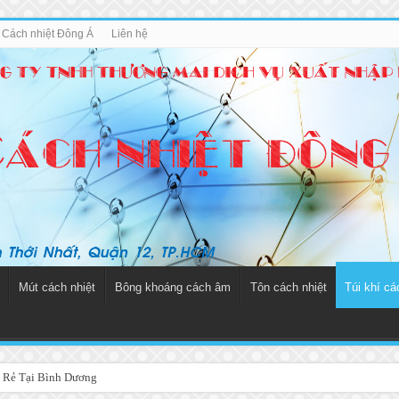
u Cách nhiệt Đông Á
Liên hệ
Mút cách nhiệt
Bông khoáng cách âm
Tôn cách nhiệt
Túi khí cá
 Rẻ Tại Bình Dương