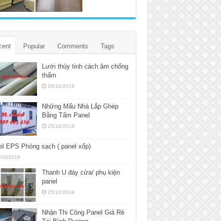
cent
Popular
Comments
Tags
Lưới thủy tinh cách âm chống
thấm
26/10/2019
Những Mẩu Nhà Lắp Ghép
Bằng Tấm Panel
25/10/2019
l EPS Phòng sạch ( panel xốp)
/10/2019
Thanh U đáy cửa/ phụ kiện
panel
25/10/2019
Nhận Thi Công Panel Giá Rẻ