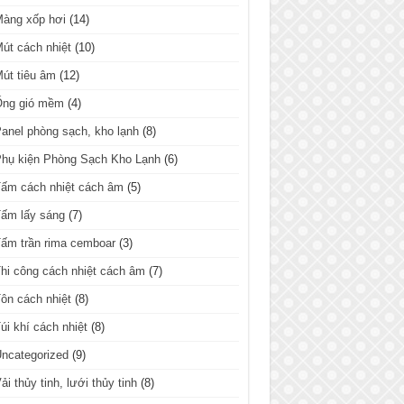
Màng xốp hơi
(14)
út cách nhiệt
(10)
út tiêu âm
(12)
Ống gió mềm
(4)
anel phòng sạch, kho lạnh
(8)
hụ kiện Phòng Sạch Kho Lạnh
(6)
ấm cách nhiệt cách âm
(5)
ấm lấy sáng
(7)
ấm trần rima cemboar
(3)
hi công cách nhiệt cách âm
(7)
ôn cách nhiệt
(8)
úi khí cách nhiệt
(8)
ncategorized
(9)
ải thủy tinh, lưới thủy tinh
(8)