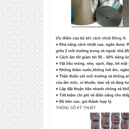
Ưu điểm của túi
khí cách nhiệt Đông Á
:
♥ Khả năng cách nhiệt cao, ngăn được 95
giữa 2 môi trường trong và ngoài nhà (t
♥ Cách âm tốt giảm tới 50 – 60% tiếng ồ
♥ Vật liệu mỏng, nhẹ, sạch, đẹp, bề mặt 
♥ Không thấm nước,không hút ẩm, ngăn
♥ Thân thiện với môi trường và không ả
của ẩm mốc, vi khuẩn, bảo vệ và tăng tu
♥ Lắp đặt thuận tiện nhanh chóng và khô
♥ Tiết kiệm chi phí về điện năng cho th
♥ Độ bền cao, giá thành hợp lý.
THÔNG SỐ KỸ THUẬT: