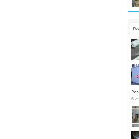
Re
Pane
25