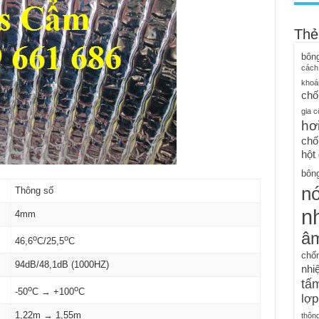
Thẻ
bôn
cách
khoá
chố
gia c
hơ
chố
hột
bông
n
Thông số
nh
4mm
â
o
o
46,6
C/25,5
C
chố
94dB/48,1dB (1000HZ)
nhiệ
tấm
o
o
-50
C → +100
C
lợp
1,22m → 1,55m
thôn