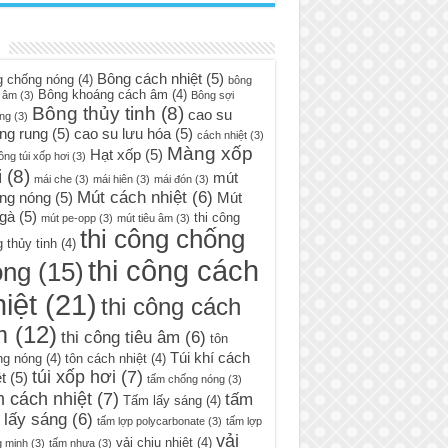
Bông cách nhiệt
(5)
g chống nóng
(4)
bông
Bông khoáng cách âm
(4)
 âm
(3)
Bông sợi
Bông thủy tinh
(8)
cao su
ng
(3)
ng rung
(5)
cao su lưu hóa
(5)
cách nhiệt
(3)
Màng xốp
Hạt xốp
(5)
ông túi xốp hơi
(3)
i
(8)
mút
mái che
(3)
mái hiên
(3)
mái đón
(3)
Mút cách nhiệt
(6)
ng nóng
(5)
Mút
 gà
(5)
thi công
mút pe-opp
(3)
mút tiêu âm
(3)
thi công chống
 thủy tinh
(4)
thi công cách
óng
(15)
iệt
(21)
thi công cách
m
(12)
thi công tiêu âm
(6)
tôn
Túi khí cách
ng nóng
(4)
tôn cách nhiệt
(4)
túi xốp hơi
(7)
t
(5)
tấm chống nóng
(3)
 cách nhiệt
(7)
tấm
Tấm lấy sáng
(4)
 lấy sáng
(6)
tấm lợp polycarbonate
(3)
tấm lợp
vải
vải chịu nhiệt
(4)
g minh
(3)
tấm nhựa
(3)