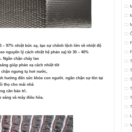
M
M
P
 – 97% nhiệt bức xạ, tạo sự chênh lệch lớn về nhiệt độ
heo nguyên lý cách nhiệt hệ phản xạ) từ 30 – 40%
P
n. Ngăn chặn cháy lan
T
sáng giúp phản xạ cách nhiệt tốt
T
 chặn ngưng tụ hơi nước,
nh hưởng đến sức khỏe con người. ngăn chặn sự tồn tại
T
ổi thọ cho mái nhà
T
ng cần bảo trì.
ắp sáng và máy điều hòa.
T
T
U
V