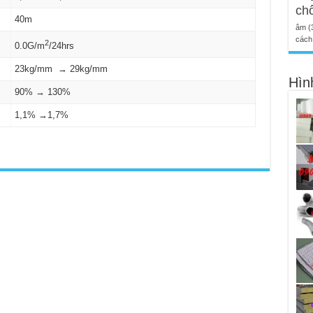
ch
40m
âm
(
cách 
2
0.0G/m
/24hrs
23kg/mm → 29kg/mm
Hìn
90% → 130%
1,1% →1,7%