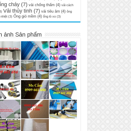
ống cháy
(7)
vải chống thấm
(4)
vải cách
Vải thủy tinh
(7)
vải tiêu âm
(4)
3)
ông
Ống gió mềm
(4)
nhiệt
(3)
ống lò xo
(3)
h ảnh Sản phẩm