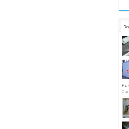
Re
Pane
25