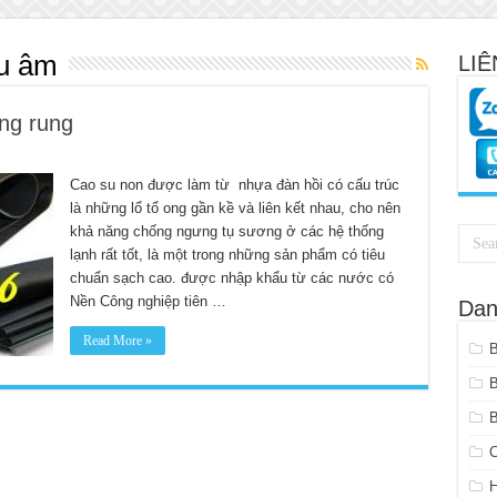
êu âm
LIÊ
ng rung
Cao su non được làm từ nhựa đàn hồi có cấu trúc
là những lổ tổ ong gần kề và liên kết nhau, cho nên
khả năng chống ngưng tụ sương ở các hệ thống
lạnh rất tốt, là một trong những sản phẩm có tiêu
chuẩn sạch cao. được nhập khẩu từ các nước có
Nền Công nghiệp tiên …
Dan
Read More »
B
C
H