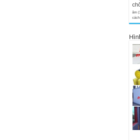
ch
âm
(
cách 
Hìn