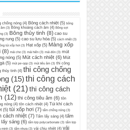
Bông cách nhiệt
(5)
g chống nóng
(4)
bông
Bông khoáng cách âm
(4)
 âm
(3)
Bông sợi
Bông thủy tinh
(8)
cao su
ng
(3)
ng rung
(5)
cao su lưu hóa
(5)
cách nhiệt
(3)
Màng xốp
Hạt xốp
(5)
ông túi xốp hơi
(3)
i
(8)
mút
mái che
(3)
mái hiên
(3)
mái đón
(3)
Mút cách nhiệt
(6)
ng nóng
(5)
Mút
 gà
(5)
thi công
mút pe-opp
(3)
mút tiêu âm
(3)
thi công chống
 thủy tinh
(4)
thi công cách
óng
(15)
iệt
(21)
thi công cách
m
(12)
thi công tiêu âm
(6)
tôn
Túi khí cách
ng nóng
(4)
tôn cách nhiệt
(4)
túi xốp hơi
(7)
t
(5)
tấm chống nóng
(3)
 cách nhiệt
(7)
tấm
Tấm lấy sáng
(4)
 lấy sáng
(6)
tấm lợp polycarbonate
(3)
tấm lợp
vải
vải chịu nhiệt
(4)
g minh
(3)
tấm nhựa
(3)