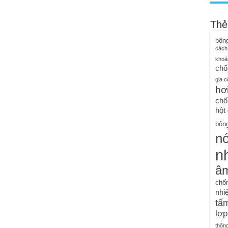
Thẻ
bôn
cách
khoá
chố
gia c
hơ
chố
hột
bông
n
nh
â
chố
nhiệ
tấm
lợp
thôn