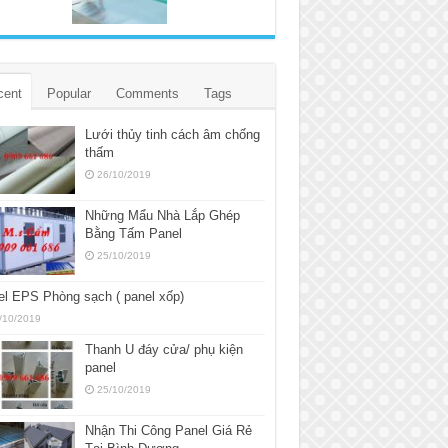
cent
Popular
Comments
Tags
Lưới thủy tinh cách âm chống
thấm
26/10/2019
Những Mẩu Nhà Lắp Ghép
Bằng Tấm Panel
25/10/2019
l EPS Phòng sạch ( panel xốp)
/10/2019
Thanh U đáy cửa/ phụ kiện
panel
25/10/2019
Nhận Thi Công Panel Giá Rẻ