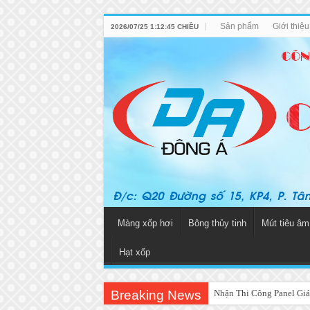
Sản phẩm
Giới thiệ
2026/07/25 1:12:45 CHIỀU
Màng xốp hơi
Bông thủy tinh
Mút tiêu âm
Hạt xốp
Breaking News
Nhận Thi Công Panel Giá