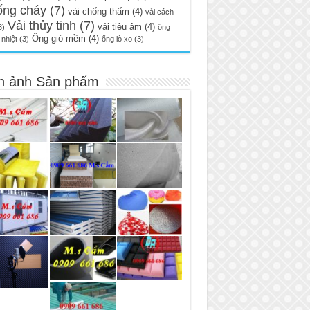
ống cháy
(7)
vải chống thấm
(4)
vải cách
Vải thủy tinh
(7)
vải tiêu âm
(4)
3)
ông
Ống gió mềm
(4)
nhiệt
(3)
ống lò xo
(3)
h ảnh Sản phẩm