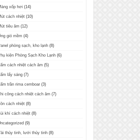
Màng xốp hơi
(14)
út cách nhiệt
(10)
út tiêu âm
(12)
Ống gió mềm
(4)
anel phòng sạch, kho lạnh
(8)
hụ kiện Phòng Sạch Kho Lạnh
(6)
ấm cách nhiệt cách âm
(5)
ấm lấy sáng
(7)
ấm trần rima cemboar
(3)
hi công cách nhiệt cách âm
(7)
ôn cách nhiệt
(8)
úi khí cách nhiệt
(8)
ncategorized
(9)
ải thủy tinh, lưới thủy tinh
(8)