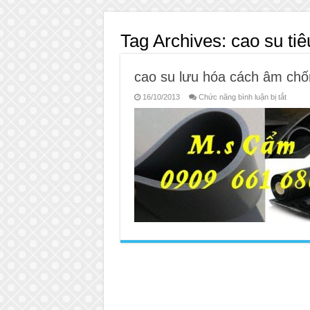
Tag Archives:
cao su ti
cao su lưu hóa cách âm chố
ở
16/10/2013
Chức năng bình luận bị tắt
cao
su
lưu
hóa
cách
âm
chống
rung