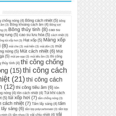
Bông cách nhiệt
(5)
g chống nóng
(4)
bông
Bông khoáng cách âm
(4)
 âm
(3)
Bông sợi
Bông thủy tinh
(8)
cao su
ng
(3)
ng rung
(5)
cao su lưu hóa
(5)
cách nhiệt
(3)
Màng xốp
Hạt xốp
(5)
ông túi xốp hơi
(3)
i
(8)
mút
mái che
(3)
mái hiên
(3)
mái đón
(3)
Mút cách nhiệt
(6)
ng nóng
(5)
Mút
 gà
(5)
thi công
mút pe-opp
(3)
mút tiêu âm
(3)
thi công chống
 thủy tinh
(4)
thi công cách
óng
(15)
iệt
(21)
thi công cách
m
(12)
thi công tiêu âm
(6)
tôn
Túi khí cách
ng nóng
(4)
tôn cách nhiệt
(4)
túi xốp hơi
(7)
t
(5)
tấm chống nóng
(3)
 cách nhiệt
(7)
tấm
Tấm lấy sáng
(4)
 lấy sáng
(6)
tấm lợp polycarbonate
(3)
tấm lợp
vải
vải chịu nhiệt
(4)
g minh
(3)
tấm nhựa
(3)