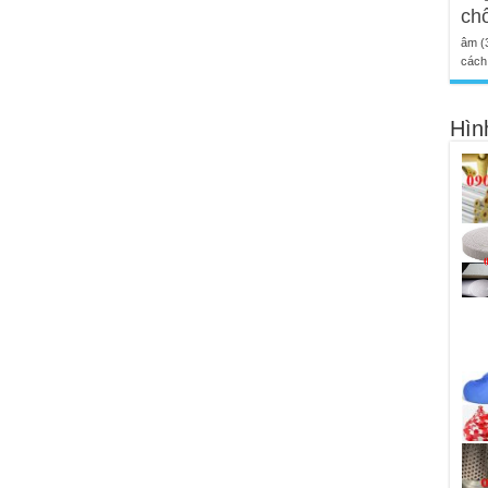
ch
âm
(
cách 
Hìn