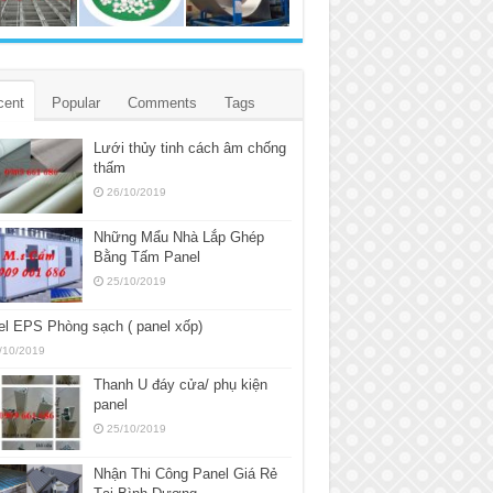
cent
Popular
Comments
Tags
Lưới thủy tinh cách âm chống
thấm
26/10/2019
Những Mẩu Nhà Lắp Ghép
Bằng Tấm Panel
25/10/2019
l EPS Phòng sạch ( panel xốp)
/10/2019
Thanh U đáy cửa/ phụ kiện
panel
25/10/2019
Nhận Thi Công Panel Giá Rẻ