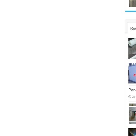
Re
Pane
25