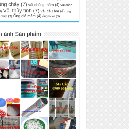
ống cháy
(7)
vải chống thấm
(4)
vải cách
Vải thủy tinh
(7)
vải tiêu âm
(4)
3)
ông
Ống gió mềm
(4)
nhiệt
(3)
ống lò xo
(3)
h ảnh Sản phẩm