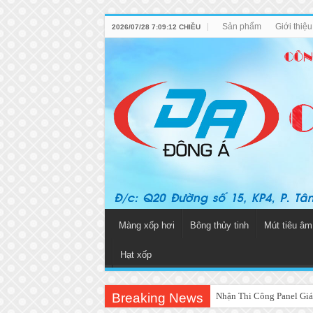
Sản phẩm
Giới thiệ
2026/07/28 7:09:12 CHIỀU
Màng xốp hơi
Bông thủy tinh
Mút tiêu âm
Hạt xốp
Breaking News
Nhận Thi Công Panel Giá