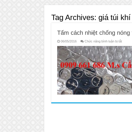
Tag Archives:
giá túi kh
Tấm cách nhiệt chống nóng tú
ở
06/05/2016
Chức năng bình luận bị tắt
Tấm
cách
nhiệt
chống
nóng
túi
khí
tiết
kiệm
điện