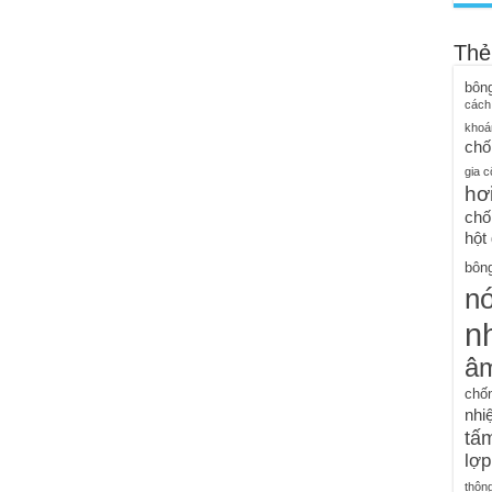
Thẻ
bôn
cách
khoá
chố
gia c
hơ
chố
hột
bông
n
nh
â
chố
nhiệ
tấm
lợp
thôn