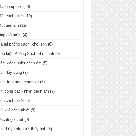
Màng xốp hơi
(14)
út cách nhiệt
(10)
út tiêu âm
(12)
Ống gió mềm
(4)
anel phòng sạch, kho lạnh
(8)
hụ kiện Phòng Sạch Kho Lạnh
(6)
ấm cách nhiệt cách âm
(5)
ấm lấy sáng
(7)
ấm trần rima cemboar
(3)
hi công cách nhiệt cách âm
(7)
ôn cách nhiệt
(8)
úi khí cách nhiệt
(8)
ncategorized
(9)
ải thủy tinh, lưới thủy tinh
(8)