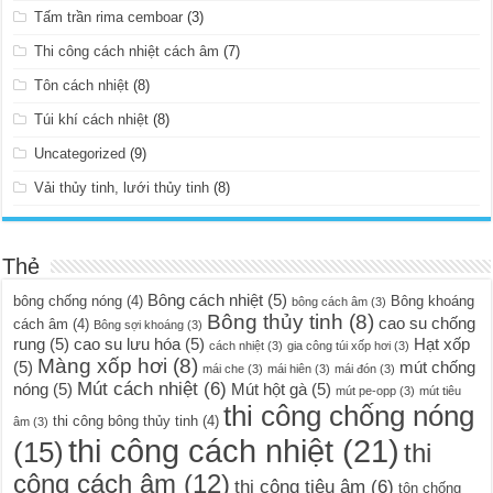
Tấm trần rima cemboar
(3)
Thi công cách nhiệt cách âm
(7)
Tôn cách nhiệt
(8)
Túi khí cách nhiệt
(8)
Uncategorized
(9)
Vải thủy tinh, lưới thủy tinh
(8)
Thẻ
Bông cách nhiệt
(5)
bông chống nóng
(4)
Bông khoáng
bông cách âm
(3)
Bông thủy tinh
(8)
cao su chống
cách âm
(4)
Bông sợi khoáng
(3)
rung
(5)
cao su lưu hóa
(5)
Hạt xốp
cách nhiệt
(3)
gia công túi xốp hơi
(3)
Màng xốp hơi
(8)
(5)
mút chống
mái che
(3)
mái hiên
(3)
mái đón
(3)
Mút cách nhiệt
(6)
nóng
(5)
Mút hột gà
(5)
mút pe-opp
(3)
mút tiêu
thi công chống nóng
thi công bông thủy tinh
(4)
âm
(3)
thi công cách nhiệt
(21)
(15)
thi
công cách âm
(12)
thi công tiêu âm
(6)
tôn chống