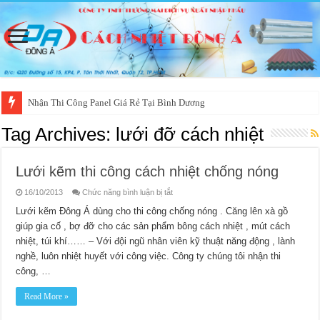
Nhận Thi Công Panel Giá Rẻ Tại Bình Dương
Tag Archives:
lưới đỡ cách nhiệt
Lưới kẽm thi công cách nhiệt chống nóng
ở
16/10/2013
Chức năng bình luận bị tắt
Lưới
kẽm
Lưới kẽm Đông Á dùng cho thi công chống nóng . Căng lên xà gồ
thi
giúp gia cố , bợ đỡ cho các sản phẩm bông cách nhiệt , mút cách
công
cách
nhiệt, túi khí…… – Với đội ngũ nhân viên kỹ thuật năng động , lành
nhiệt
chống
nghề, luôn nhiệt huyết với công việc. Công ty chúng tôi nhận thi
nóng
công, …
Read More »