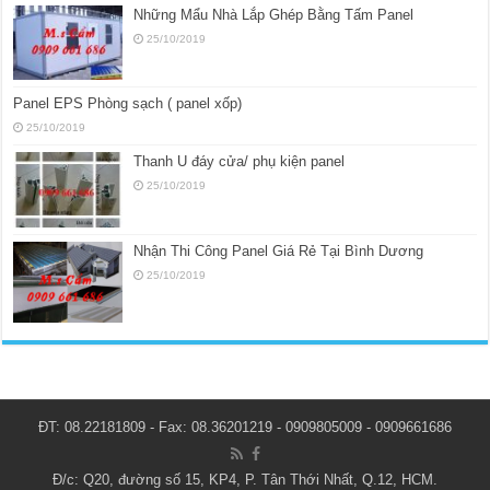
Những Mẩu Nhà Lắp Ghép Bằng Tấm Panel
25/10/2019
Panel EPS Phòng sạch ( panel xốp)
25/10/2019
Thanh U đáy cửa/ phụ kiện panel
25/10/2019
Nhận Thi Công Panel Giá Rẻ Tại Bình Dương
25/10/2019
ĐT: 08.22181809 - Fax: 08.36201219 - 0909805009 - 0909661686
Đ/c: Q20, đường số 15, KP4, P. Tân Thới Nhất, Q.12, HCM.