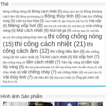
Thẻ
Bông cách nhiệt
(5)
bông chống nóng
(4)
Bông khoáng
bông cách âm
(3)
Bông thủy tinh
(8)
cao su chống
cách âm
(4)
Bông sợi khoáng
(3)
rung
(5)
cao su lưu hóa
(5)
Hạt xốp
cách nhiệt
(3)
gia công túi xốp hơi
(3)
Màng xốp hơi
(8)
(5)
mút chống
mái che
(3)
mái hiên
(3)
mái đón
(3)
Mút cách nhiệt
(6)
nóng
(5)
Mút hột gà
(5)
mút pe-opp
(3)
mút tiêu
thi công chống nóng
thi công bông thủy tinh
(4)
âm
(3)
thi công cách nhiệt
(21)
(15)
thi
công cách âm
(12)
thi công tiêu âm
(6)
tôn chống
túi xốp hơi
(7)
Túi khí cách nhiệt
(5)
nóng
(4)
tôn cách nhiệt
(4)
tấm cách nhiệt
(7)
tấm lợp
Tấm lấy sáng
(4)
tấm chống nóng
(3)
lấy sáng
(6)
vải
tấm lợp polycarbonate
(3)
tấm lợp thông minh
(3)
tấm nhựa
(3)
vải chống cháy
(7)
chịu nhiệt
(4)
vải chống thấm
(4)
vải cách âm
(3)
Vải thủy tinh
(7)
vải tiêu âm
(4)
Ống gió mềm
(4)
ông cách nhiệt
(3)
ống lò xo
(3)
Hình ảnh Sản phẩm