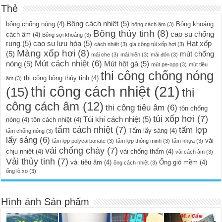
Thẻ
Bông cách nhiệt
(5)
bông chống nóng
(4)
Bông khoáng
bông cách âm
(3)
Bông thủy tinh
(8)
cao su chống
cách âm
(4)
Bông sợi khoáng
(3)
rung
(5)
cao su lưu hóa
(5)
Hạt xốp
cách nhiệt
(3)
gia công túi xốp hơi
(3)
Màng xốp hơi
(8)
(5)
mút chống
mái che
(3)
mái hiên
(3)
mái đón
(3)
Mút cách nhiệt
(6)
nóng
(5)
Mút hột gà
(5)
mút pe-opp
(3)
mút tiêu
thi công chống nóng
thi công bông thủy tinh
(4)
âm
(3)
thi công cách nhiệt
(21)
(15)
thi
công cách âm
(12)
thi công tiêu âm
(6)
tôn chống
túi xốp hơi
(7)
Túi khí cách nhiệt
(5)
nóng
(4)
tôn cách nhiệt
(4)
tấm cách nhiệt
(7)
tấm lợp
Tấm lấy sáng
(4)
tấm chống nóng
(3)
lấy sáng
(6)
vải
tấm lợp polycarbonate
(3)
tấm lợp thông minh
(3)
tấm nhựa
(3)
vải chống cháy
(7)
chịu nhiệt
(4)
vải chống thấm
(4)
vải cách âm
(3)
Vải thủy tinh
(7)
vải tiêu âm
(4)
Ống gió mềm
(4)
ông cách nhiệt
(3)
ống lò xo
(3)
Hình ảnh Sản phẩm