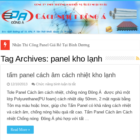
Nhận Thi Công Panel Giá Rẻ Tại Bình Dương
Tag Archives:
panel kho lạnh
tấm panel cách âm cách nhiệt kho lạnh
ở
12/10/2013
Chức năng bình luận bị tắt
tấm
panel
Tole Panel Cách âm cách nhiệt, chống nóng Đông Á được phủ một
cách
lớp Polyurethane(PU foam) cách nhiệt dày 50mm, 2 mặt ngoài bằng
âm
cách
Tôn mạ màu hoặc Inox, giúp cho Tấm Panel có khả năng cách nhiệt
nhiệt
kho
và cách âm, chống nóng hiệu quả rất cao. Tấm Panel Cách âm Cách
lạnh
nhiệt Chống nóng Đông Á phù hợp với tất …
Read More »