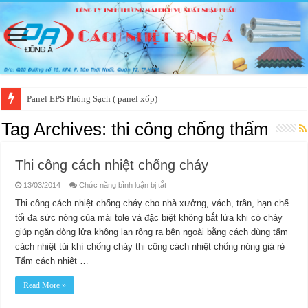
Panel EPS Phòng Sạch ( panel xốp)
Tag Archives:
thi công chống thấm
Thi công cách nhiệt chống cháy
ở
13/03/2014
Chức năng bình luận bị tắt
Thi
công
Thi công cách nhiệt chống cháy cho nhà xưởng, vách, trần, hạn chế
cách
tối đa sức nóng của mái tole và đặc biệt không bắt lửa khi có cháy
nhiệt
chống
giúp ngăn dòng lửa không lan rộng ra bên ngoài bằng cách dùng tấm
cháy
cách nhiệt túi khí chống cháy thi công cách nhiệt chống nóng giá rẻ
Tấm cách nhiệt …
Read More »