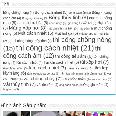
Thẻ
Bông cách nhiệt
(5)
bông chống nóng
(4)
Bông khoáng
bông cách âm
(3)
Bông thủy tinh
(8)
cao su chống
cách âm
(4)
Bông sợi khoáng
(3)
rung
(5)
cao su lưu hóa
(5)
Hạt xốp
cách nhiệt
(3)
gia công túi xốp hơi
(3)
Màng xốp hơi
(8)
(5)
mút chống
mái che
(3)
mái hiên
(3)
mái đón
(3)
Mút cách nhiệt
(6)
nóng
(5)
Mút hột gà
(5)
mút pe-opp
(3)
mút tiêu
thi công chống nóng
thi công bông thủy tinh
(4)
âm
(3)
thi công cách nhiệt
(21)
(15)
thi
công cách âm
(12)
thi công tiêu âm
(6)
tôn chống
túi xốp hơi
(7)
Túi khí cách nhiệt
(5)
nóng
(4)
tôn cách nhiệt
(4)
tấm cách nhiệt
(7)
tấm lợp
Tấm lấy sáng
(4)
tấm chống nóng
(3)
lấy sáng
(6)
vải
tấm lợp polycarbonate
(3)
tấm lợp thông minh
(3)
tấm nhựa
(3)
vải chống cháy
(7)
chịu nhiệt
(4)
vải chống thấm
(4)
vải cách âm
(3)
Vải thủy tinh
(7)
vải tiêu âm
(4)
Ống gió mềm
(4)
ông cách nhiệt
(3)
ống lò xo
(3)
Hình ảnh Sản phẩm