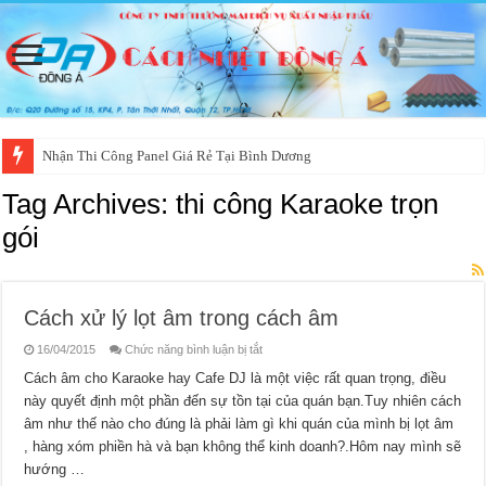
Nhận Thi Công Panel Giá Rẻ Tại Bình Dương
Tag Archives:
thi công Karaoke trọn
gói
Cách xử lý lọt âm trong cách âm
ở
16/04/2015
Chức năng bình luận bị tắt
Cách
xử
Cách âm cho Karaoke hay Cafe DJ là một việc rất quan trọng, điều
lý
này quyết định một phần đến sự tồn tại của quán bạn.Tuy nhiên cách
lọt
âm
âm như thế nào cho đúng là phải làm gì khi quán của mình bị lọt âm
trong
cách
, hàng xóm phiền hà và bạn không thể kinh doanh?.Hôm nay mình sẽ
âm
hướng …