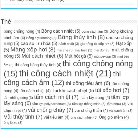
Thẻ
Bông cách nhiệt
(5)
bông chống nóng
(4)
Bông khoáng
bông cách âm
(3)
Bông thủy tinh
(8)
cao su chống
cách âm
(4)
Bông sợi khoáng
(3)
rung
(5)
cao su lưu hóa
(5)
Hạt xốp
cách nhiệt
(3)
gia công túi xốp hơi
(3)
Màng xốp hơi
(8)
(5)
mút chống
mái che
(3)
mái hiên
(3)
mái đón
(3)
Mút cách nhiệt
(6)
nóng
(5)
Mút hột gà
(5)
mút pe-opp
(3)
mút tiêu
thi công chống nóng
thi công bông thủy tinh
(4)
âm
(3)
thi công cách nhiệt
(21)
(15)
thi
công cách âm
(12)
thi công tiêu âm
(6)
tôn chống
túi xốp hơi
(7)
Túi khí cách nhiệt
(5)
nóng
(4)
tôn cách nhiệt
(4)
tấm cách nhiệt
(7)
tấm lợp
Tấm lấy sáng
(4)
tấm chống nóng
(3)
lấy sáng
(6)
vải
tấm lợp polycarbonate
(3)
tấm lợp thông minh
(3)
tấm nhựa
(3)
vải chống cháy
(7)
chịu nhiệt
(4)
vải chống thấm
(4)
vải cách âm
(3)
Vải thủy tinh
(7)
vải tiêu âm
(4)
Ống gió mềm
(4)
ông cách nhiệt
(3)
ống lò xo
(3)