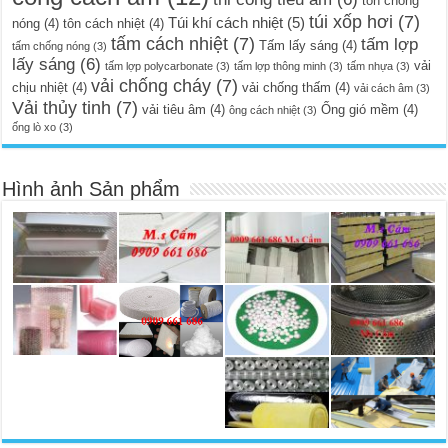
tôn chống
túi xốp hơi
(7)
Túi khí cách nhiệt
(5)
nóng
(4)
tôn cách nhiệt
(4)
tấm cách nhiệt
(7)
tấm lợp
Tấm lấy sáng
(4)
tấm chống nóng
(3)
lấy sáng
(6)
vải
tấm lợp polycarbonate
(3)
tấm lợp thông minh
(3)
tấm nhựa
(3)
vải chống cháy
(7)
chịu nhiệt
(4)
vải chống thấm
(4)
vải cách âm
(3)
Vải thủy tinh
(7)
vải tiêu âm
(4)
Ống gió mềm
(4)
ông cách nhiệt
(3)
ống lò xo
(3)
Hình ảnh Sản phẩm