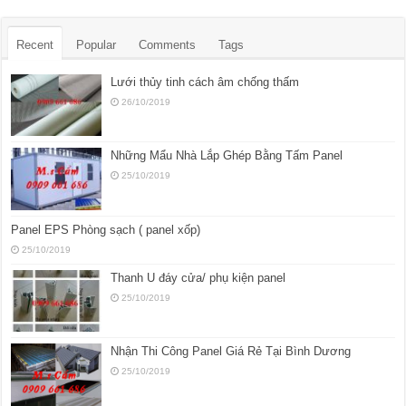
Recent
Popular
Comments
Tags
Lưới thủy tinh cách âm chống thấm
26/10/2019
Những Mẩu Nhà Lắp Ghép Bằng Tấm Panel
25/10/2019
Panel EPS Phòng sạch ( panel xốp)
25/10/2019
Thanh U đáy cửa/ phụ kiện panel
25/10/2019
Nhận Thi Công Panel Giá Rẻ Tại Bình Dương
25/10/2019