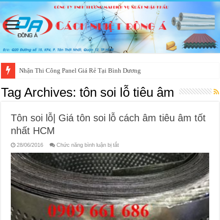
Nhận Thi Công Panel Giá Rẻ Tại Bình Dương
Tag Archives:
tôn soi lỗ tiêu âm
Tôn soi lỗ| Giá tôn soi lỗ cách âm tiêu âm tốt
nhất HCM
ở
28/06/2016
Chức năng bình luận bị tắt
Tôn
soi
lỗ|
Giá
tôn
soi
lỗ
cách
âm
tiêu
âm
tốt