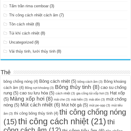
Tấm trần rima cemboar
(3)
Thi công cách nhiệt cách âm
(7)
Tôn cách nhiệt
(8)
Túi khí cách nhiệt
(8)
Uncategorized
(9)
Vải thủy tinh, lưới thủy tinh
(8)
Thẻ
Bông cách nhiệt
(5)
bông chống nóng
(4)
Bông khoáng
bông cách âm
(3)
Bông thủy tinh
(8)
cao su chống
cách âm
(4)
Bông sợi khoáng
(3)
rung
(5)
cao su lưu hóa
(5)
Hạt xốp
cách nhiệt
(3)
gia công túi xốp hơi
(3)
Màng xốp hơi
(8)
(5)
mút chống
mái che
(3)
mái hiên
(3)
mái đón
(3)
Mút cách nhiệt
(6)
nóng
(5)
Mút hột gà
(5)
mút pe-opp
(3)
mút tiêu
thi công chống nóng
thi công bông thủy tinh
(4)
âm
(3)
thi công cách nhiệt
(21)
(15)
thi
công cách âm
(12)
thi công tiêu âm
(6)