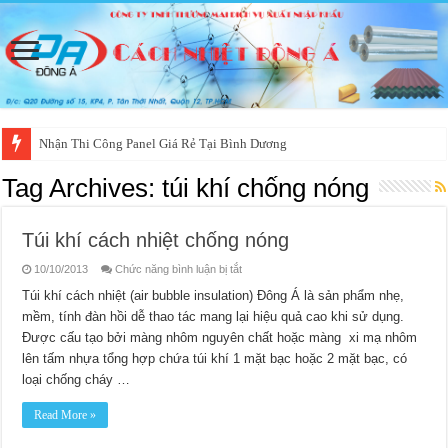
Nhận Thi Công Panel Giá Rẻ Tại Bình Dương
Tag Archives:
túi khí chống nóng
Túi khí cách nhiệt chống nóng
ở
10/10/2013
Chức năng bình luận bị tắt
Túi
khí
Túi khí cách nhiệt (air bubble insulation) Đông Á là sản phẩm nhẹ,
cách
mềm, tính đàn hồi dễ thao tác mang lại hiệu quả cao khi sử dụng.
nhiệt
chống
Được cấu tạo bởi màng nhôm nguyên chất hoặc màng xi mạ nhôm
nóng
lên tấm nhựa tổng hợp chứa túi khí 1 mặt bạc hoặc 2 mặt bạc, có
loại chống cháy …
Read More »