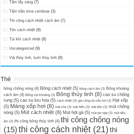
Tấm lấy sáng
(7)
Tấm trần rima cemboar
(3)
Thi công cách nhiệt cách âm
(7)
Tôn cách nhiệt
(8)
Túi khí cách nhiệt
(8)
Uncategorized
(9)
Vải thủy tinh, lưới thủy tinh
(8)
Thẻ
Bông cách nhiệt
(5)
bông chống nóng
(4)
Bông khoáng
bông cách âm
(3)
Bông thủy tinh
(8)
cao su chống
cách âm
(4)
Bông sợi khoáng
(3)
rung
(5)
cao su lưu hóa
(5)
Hạt xốp
cách nhiệt
(3)
gia công túi xốp hơi
(3)
Màng xốp hơi
(8)
(5)
mút chống
mái che
(3)
mái hiên
(3)
mái đón
(3)
Mút cách nhiệt
(6)
nóng
(5)
Mút hột gà
(5)
mút pe-opp
(3)
mút tiêu
thi công chống nóng
thi công bông thủy tinh
(4)
âm
(3)
thi công cách nhiệt
(21)
(15)
thi