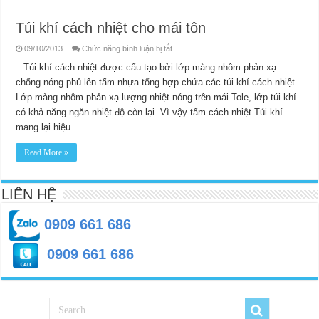
Túi khí cách nhiệt cho mái tôn
ở
09/10/2013
Chức năng bình luận bị tắt
Túi
khí
– Túi khí cách nhiệt được cấu tạo bởi lớp màng nhôm phản xạ
cách
chống nóng phủ lên tấm nhựa tổng hợp chứa các túi khí cách nhiệt.
nhiệt
cho
Lớp màng nhôm phản xạ lượng nhiệt nóng trên mái Tole, lớp túi khí
mái
tôn
có khả năng ngăn nhiệt độ còn lại. Vì vậy tấm cách nhiệt Túi khí
mang lại hiệu …
Read More »
LIÊN HỆ
0909 661 686
0909 661 686