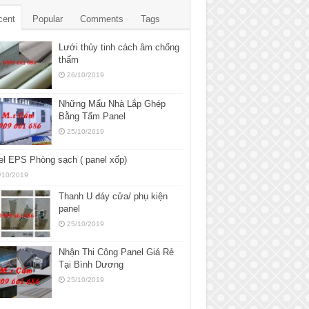
cent
Popular
Comments
Tags
Lưới thủy tinh cách âm chống
thấm
26/10/2019
Những Mẩu Nhà Lắp Ghép
Bằng Tấm Panel
25/10/2019
l EPS Phòng sạch ( panel xốp)
/10/2019
Thanh U đáy cửa/ phụ kiện
panel
25/10/2019
Nhận Thi Công Panel Giá Rẻ
Tại Bình Dương
25/10/2019