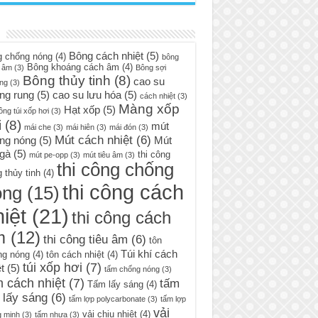
Bông cách nhiệt
(5)
g chống nóng
(4)
bông
Bông khoáng cách âm
(4)
 âm
(3)
Bông sợi
Bông thủy tinh
(8)
cao su
ng
(3)
ng rung
(5)
cao su lưu hóa
(5)
cách nhiệt
(3)
Màng xốp
Hạt xốp
(5)
ông túi xốp hơi
(3)
i
(8)
mút
mái che
(3)
mái hiên
(3)
mái đón
(3)
Mút cách nhiệt
(6)
ng nóng
(5)
Mút
 gà
(5)
thi công
mút pe-opp
(3)
mút tiêu âm
(3)
thi công chống
 thủy tinh
(4)
thi công cách
óng
(15)
iệt
(21)
thi công cách
m
(12)
thi công tiêu âm
(6)
tôn
Túi khí cách
ng nóng
(4)
tôn cách nhiệt
(4)
túi xốp hơi
(7)
t
(5)
tấm chống nóng
(3)
 cách nhiệt
(7)
tấm
Tấm lấy sáng
(4)
 lấy sáng
(6)
tấm lợp polycarbonate
(3)
tấm lợp
vải
vải chịu nhiệt
(4)
g minh
(3)
tấm nhựa
(3)