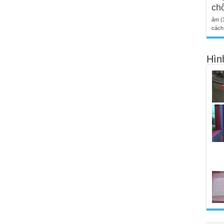
ch
âm
(
cách 
Hìn