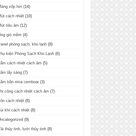
Màng xốp hơi
(14)
út cách nhiệt
(10)
út tiêu âm
(12)
Ống gió mềm
(4)
anel phòng sạch, kho lạnh
(8)
hụ kiện Phòng Sạch Kho Lạnh
(6)
ấm cách nhiệt cách âm
(5)
ấm lấy sáng
(7)
ấm trần rima cemboar
(3)
hi công cách nhiệt cách âm
(7)
ôn cách nhiệt
(8)
úi khí cách nhiệt
(8)
ncategorized
(9)
ải thủy tinh, lưới thủy tinh
(8)