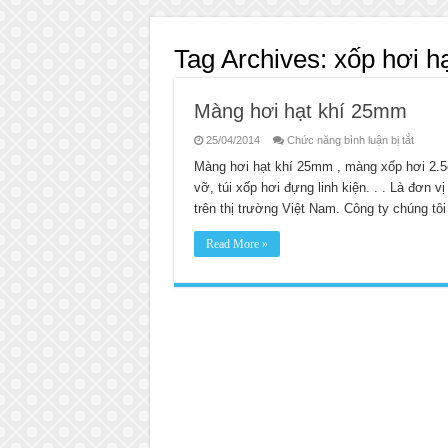
Tag Archives:
xốp hơi 
Màng hơi hạt khí 25mm
ở
25/04/2014
Chức năng bình luận bị tắt
Màng
hơi
Màng hơi hạt khí 25mm , màng xốp hơi 2.
hạt
vỡ, túi xốp hơi đựng linh kiện. . . Là đơn 
khí
25mm
trên thị trường Việt Nam. Công ty chúng t
Read More »