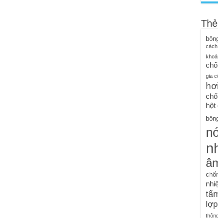
Thẻ
bôn
cách
khoá
chố
gia c
hơ
chố
hột
bông
n
nh
â
chố
nhiệ
tấm
lợp
thôn