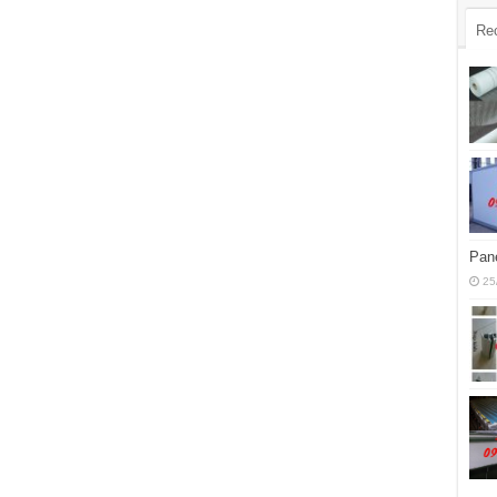
Re
Pane
25