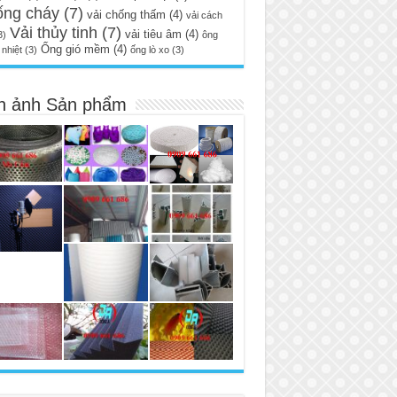
ống cháy
(7)
vải chống thấm
(4)
vải cách
Vải thủy tinh
(7)
vải tiêu âm
(4)
3)
ông
Ống gió mềm
(4)
nhiệt
(3)
ống lò xo
(3)
h ảnh Sản phẩm