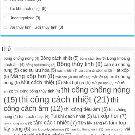
Túi khí cách nhiệt
(8)
Uncategorized
(9)
Vải thủy tinh, lưới thủy tinh
(8)
Thẻ
Bông cách nhiệt
(5)
bông chống nóng
(4)
Bông khoáng
bông cách âm
(3)
Bông thủy tinh
(8)
cao su chống
cách âm
(4)
Bông sợi khoáng
(3)
rung
(5)
cao su lưu hóa
(5)
Hạt xốp
cách nhiệt
(3)
gia công túi xốp hơi
(3)
Màng xốp hơi
(8)
(5)
mút chống
mái che
(3)
mái hiên
(3)
mái đón
(3)
Mút cách nhiệt
(6)
nóng
(5)
Mút hột gà
(5)
mút pe-opp
(3)
mút tiêu
thi công chống nóng
thi công bông thủy tinh
(4)
âm
(3)
thi công cách nhiệt
(21)
(15)
thi
công cách âm
(12)
thi công tiêu âm
(6)
tôn chống
túi xốp hơi
(7)
Túi khí cách nhiệt
(5)
nóng
(4)
tôn cách nhiệt
(4)
tấm cách nhiệt
(7)
tấm lợp
Tấm lấy sáng
(4)
tấm chống nóng
(3)
lấy sáng
(6)
vải
tấm lợp polycarbonate
(3)
tấm lợp thông minh
(3)
tấm nhựa
(3)