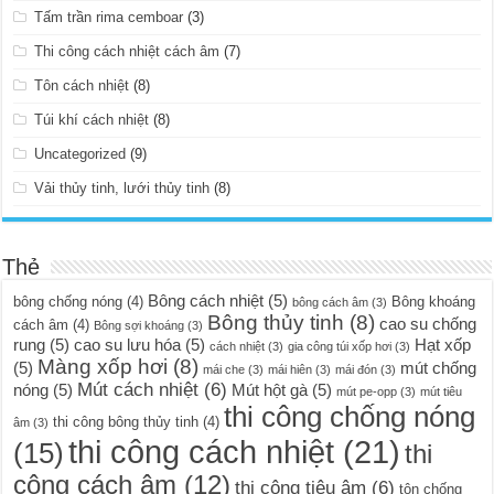
Tấm trần rima cemboar
(3)
Thi công cách nhiệt cách âm
(7)
Tôn cách nhiệt
(8)
Túi khí cách nhiệt
(8)
Uncategorized
(9)
Vải thủy tinh, lưới thủy tinh
(8)
Thẻ
Bông cách nhiệt
(5)
bông chống nóng
(4)
Bông khoáng
bông cách âm
(3)
Bông thủy tinh
(8)
cao su chống
cách âm
(4)
Bông sợi khoáng
(3)
rung
(5)
cao su lưu hóa
(5)
Hạt xốp
cách nhiệt
(3)
gia công túi xốp hơi
(3)
Màng xốp hơi
(8)
(5)
mút chống
mái che
(3)
mái hiên
(3)
mái đón
(3)
Mút cách nhiệt
(6)
nóng
(5)
Mút hột gà
(5)
mút pe-opp
(3)
mút tiêu
thi công chống nóng
thi công bông thủy tinh
(4)
âm
(3)
thi công cách nhiệt
(21)
(15)
thi
công cách âm
(12)
thi công tiêu âm
(6)
tôn chống