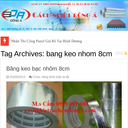
Nhận Thi Công Panel Giá Rẻ Tại Bình Dương
Tag Archives:
bang keo nhom 8cm
Băng keo bạc nhôm 8cm
ở
25/08/2014
Chức năng bình luận bị tắt
Băng
keo
bạc
nhôm
8cm