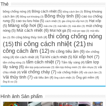
Thẻ
Bông cách nhiệt
(5)
bông chống nóng
(4)
Bông khoáng
bông cách âm
(3)
Bông thủy tinh
(8)
cao su chống
cách âm
(4)
Bông sợi khoáng
(3)
rung
(5)
cao su lưu hóa
(5)
Hạt xốp
cách nhiệt
(3)
gia công túi xốp hơi
(3)
Màng xốp hơi
(8)
(5)
mút chống
mái che
(3)
mái hiên
(3)
mái đón
(3)
Mút cách nhiệt
(6)
nóng
(5)
Mút hột gà
(5)
mút pe-opp
(3)
mút tiêu
thi công chống nóng
thi công bông thủy tinh
(4)
âm
(3)
thi công cách nhiệt
(21)
(15)
thi
công cách âm
(12)
thi công tiêu âm
(6)
tôn chống
túi xốp hơi
(7)
Túi khí cách nhiệt
(5)
nóng
(4)
tôn cách nhiệt
(4)
tấm cách nhiệt
(7)
tấm lợp
Tấm lấy sáng
(4)
tấm chống nóng
(3)
lấy sáng
(6)
vải
tấm lợp polycarbonate
(3)
tấm lợp thông minh
(3)
tấm nhựa
(3)
vải chống cháy
(7)
chịu nhiệt
(4)
vải chống thấm
(4)
vải cách âm
(3)
Vải thủy tinh
(7)
vải tiêu âm
(4)
Ống gió mềm
(4)
ông cách nhiệt
(3)
ống lò xo
(3)
Hình ảnh Sản phẩm