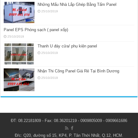
Những Mẩu Nhà Lắp Ghép Bằng Tấm Panel
25/10/2019
Panel EPS Phòng sạch ( panel xốp)
25/10/2019
Thanh U đáy cửa/ phụ kiện panel
25/10/2019
Nhận Thi Công Panel Giá Rẻ Tại Bình Dương
25/10/2019
ĐT: 08.22181809 - Fax: 08.36201219 - 0909805009 - 0909661686
Đ/c: Q20, đường số 15, KP4, P. Tân Thới Nhất, Q.12, HCM.