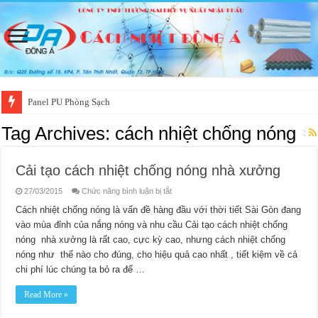
Panel PU Phòng Sạch
Tag Archives:
cách nhiệt chống nóng
Cải tạo cách nhiệt chống nóng nhà xưởng
ở
27/03/2015
Chức năng bình luận bị tắt
Cải
tạo
Cách nhiệt chống nóng là vấn đề hàng đầu với thời tiết Sài Gòn đang
cách
vào mùa đỉnh của nắng nóng và nhu cầu Cải tạo cách nhiệt chống
nhiệt
chống
nóng nhà xưởng là rất cao, cực kỳ cao, nhưng cách nhiệt chống
nóng
nhà
nóng như thế nào cho đúng, cho hiệu quả cao nhất , tiết kiệm về cả
xưởng
chi phí lúc chúng ta bỏ ra để …
Read More »