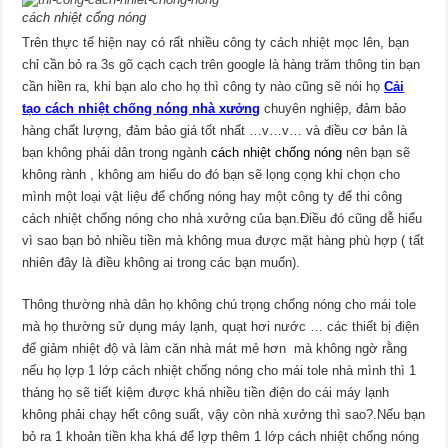
cách nhiệt cống nóng
Trên thực tế hiện nay có rất nhiều công ty cách nhiệt mọc lên, bạn
chỉ cần bỏ ra 3s gõ cạch cạch trên google là hàng trăm thông tin bạn
cần hiền ra, khi bạn alo cho họ thì công ty nào cũng sẽ nói họ
Cải
tạo cách nhiệt chống nóng nhà xưởng
chuyên nghiệp, đảm bảo
hàng chất lượng, đảm bảo giá tốt nhất …v…v… và điều cơ bản là
bạn không phải dân trong ngành
cách nhiệt chống nóng
nên bạn sẽ
không rành , không am hiểu do đó bạn sẽ lọng cọng khi chọn cho
mình một loại vật liệu để chống nóng hay một công ty để thi công
cách nhiệt chống nóng cho nhà xưởng của bạn.Điều đó cũng dễ hiểu
vì sao bạn bỏ nhiều tiền mà không mua được mặt hàng phù hợp ( tất
nhiên đây là điều không ai trong các bạn muốn).
Thông thường nhà dân họ không chú trọng chống nóng cho mái tole
mà họ thường sử dụng máy lạnh, quạt hơi nước … các thiết bị điện
để giảm nhiệt độ và làm căn nhà mát mẻ hơn mà không ngờ rằng
nếu họ lợp 1 lớp cách nhiệt chống nóng cho mái tole nhà mình thì 1
tháng họ sẽ tiết kiệm được khá nhiều tiền điện do cái máy lạnh
không phải chạy hết công suất, vậy còn nhà xưởng thì sao?.Nếu bạn
bỏ ra 1 khoản tiền kha khá để lợp thêm 1 lớp cách nhiệt chống nóng