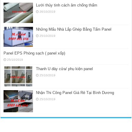
Lưới thủy tinh cách âm chống thấm
26/10/2019
Những Mẩu Nhà Lắp Ghép Bằng Tấm Panel
25/10/2019
Panel EPS Phòng sạch ( panel xốp)
25/10/2019
Thanh U đáy cửa/ phụ kiện panel
25/10/2019
Nhận Thi Công Panel Giá Rẻ Tại Bình Dương
25/10/2019