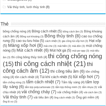
Vải thủy tinh, lưới thủy tinh
(8)
Thẻ
Bông cách nhiệt
(5)
bông chống nóng
(4)
Bông khoáng
bông cách âm
(3)
Bông thủy tinh
(8)
cao su chống
cách âm
(4)
Bông sợi khoáng
(3)
rung
(5)
cao su lưu hóa
(5)
Hạt xốp
cách nhiệt
(3)
gia công túi xốp hơi
(3)
Màng xốp hơi
(8)
(5)
mút chống
mái che
(3)
mái hiên
(3)
mái đón
(3)
Mút cách nhiệt
(6)
nóng
(5)
Mút hột gà
(5)
mút pe-opp
(3)
mút tiêu
thi công chống nóng
thi công bông thủy tinh
(4)
âm
(3)
thi công cách nhiệt
(21)
(15)
thi
công cách âm
(12)
thi công tiêu âm
(6)
tôn chống
túi xốp hơi
(7)
Túi khí cách nhiệt
(5)
nóng
(4)
tôn cách nhiệt
(4)
tấm cách nhiệt
(7)
tấm lợp
Tấm lấy sáng
(4)
tấm chống nóng
(3)
lấy sáng
(6)
vải
tấm lợp polycarbonate
(3)
tấm lợp thông minh
(3)
tấm nhựa
(3)
vải chống cháy
(7)
chịu nhiệt
(4)
vải chống thấm
(4)
vải cách âm
(3)
Vải thủy tinh
(7)
vải tiêu âm
(4)
Ống gió mềm
(4)
ông cách nhiệt
(3)
ống lò xo
(3)