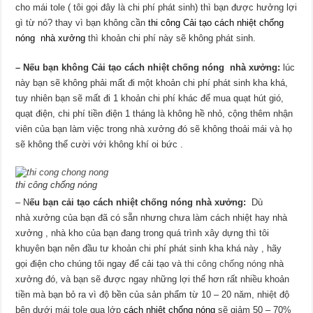
cho mái tole ( tôi gọi đây là chi phí phát sinh) thì bạn được hưởng lợi
gì từ nó? thay vì bạn không cần
thi công
Cải tạo cách nhiệt chống
nóng nhà xưởng
thì khoản chi phí này sẽ không phát sinh.
– Nếu bạn không Cải tạo cách nhiệt chống nóng nhà xưởng:
lúc
này bạn sẽ không phải mất đi một khoản chi phí phát sinh kha khá,
tuy nhiên bạn sẽ mất đi 1 khoản chi phí khác để mua quạt hút gió,
quạt điện, chi phí tiền điện 1 tháng là không hề nhỏ, cộng thêm nhận
viên của bạn làm việc trong nhà xưởng đó sẽ không thoải mái và họ
sẽ không thể cười với không khí oi bức .
thi công chống nóng
– N
ếu bạn cải tạo cách nhiệt chống nóng nhà xưởng:
Dù
nhà xưởng của bạn đã có sẵn nhưng chưa làm cách nhiệt hay nhà
xưởng , nhà kho của bạn đang trong quá trình xây dựng thì tôi
khuyên bạn nên đầu tư khoản chi phí phát sinh kha khá này , hãy
gọi điện cho chúng tôi ngay để cải tạo và
thi công chống nóng
nhà
xưởng đó, và bạn sẽ được ngay những lợi thế hơn rất nhiều khoản
tiền mà bạn bỏ ra vì độ bền của sản phẩm từ 10 – 20 năm, nhiệt độ
bên dưới mái tole qua lớp
cách nhiệt chống nóng
sẽ giảm 50 – 70%