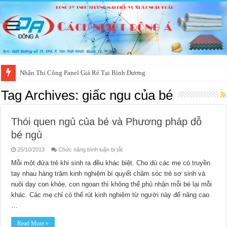
Nhận Thi Công Panel Giá Rẻ Tại Bình Dương
Tag Archives:
giấc ngu của bé
Thói quen ngủ của bé và Phương pháp dỗ
bé ngủ
ở
25/10/2013
Chức năng bình luận bị tắt
Thói
quen
Mỗi một đứa trẻ khi sinh ra đều khác biệt. Cho dù các mẹ có truyền
ngủ
tay nhau hàng trăm kinh nghiệm bí quyết chăm sóc trẻ sơ sinh và
của
bé
nuôi dạy con khỏe, con ngoan thì không thể phủ nhận mỗi bé lại mỗi
và
Phương
khác. Các mẹ chỉ có thể rút kinh nghiệm từ người này để nâng cao
pháp
dỗ
…
bé
ngủ
Read More »