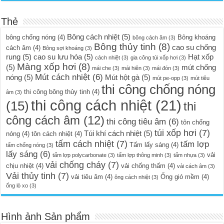
Thẻ
Bông cách nhiệt
(5)
bông chống nóng
(4)
Bông khoáng
bông cách âm
(3)
Bông thủy tinh
(8)
cao su chống
cách âm
(4)
Bông sợi khoáng
(3)
rung
(5)
cao su lưu hóa
(5)
Hạt xốp
cách nhiệt
(3)
gia công túi xốp hơi
(3)
Màng xốp hơi
(8)
(5)
mút chống
mái che
(3)
mái hiên
(3)
mái đón
(3)
Mút cách nhiệt
(6)
nóng
(5)
Mút hột gà
(5)
mút pe-opp
(3)
mút tiêu
thi công chống nóng
thi công bông thủy tinh
(4)
âm
(3)
thi công cách nhiệt
(21)
(15)
thi
công cách âm
(12)
thi công tiêu âm
(6)
tôn chống
túi xốp hơi
(7)
Túi khí cách nhiệt
(5)
nóng
(4)
tôn cách nhiệt
(4)
tấm cách nhiệt
(7)
tấm lợp
Tấm lấy sáng
(4)
tấm chống nóng
(3)
lấy sáng
(6)
vải
tấm lợp polycarbonate
(3)
tấm lợp thông minh
(3)
tấm nhựa
(3)
vải chống cháy
(7)
chịu nhiệt
(4)
vải chống thấm
(4)
vải cách âm
(3)
Vải thủy tinh
(7)
vải tiêu âm
(4)
Ống gió mềm
(4)
ông cách nhiệt
(3)
ống lò xo
(3)
Hình ảnh Sản phẩm