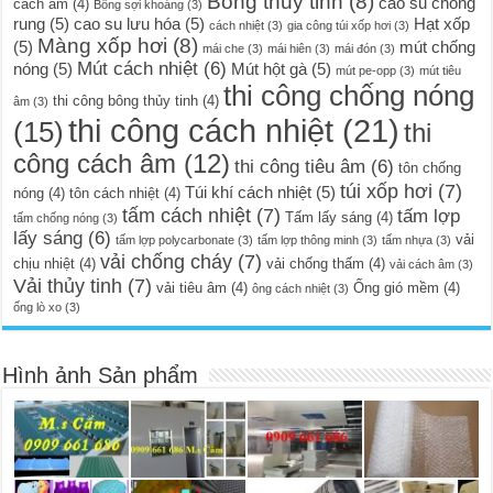
Bông thủy tinh
(8)
cao su chống
cách âm
(4)
Bông sợi khoáng
(3)
rung
(5)
cao su lưu hóa
(5)
Hạt xốp
cách nhiệt
(3)
gia công túi xốp hơi
(3)
Màng xốp hơi
(8)
(5)
mút chống
mái che
(3)
mái hiên
(3)
mái đón
(3)
Mút cách nhiệt
(6)
nóng
(5)
Mút hột gà
(5)
mút pe-opp
(3)
mút tiêu
thi công chống nóng
thi công bông thủy tinh
(4)
âm
(3)
thi công cách nhiệt
(21)
(15)
thi
công cách âm
(12)
thi công tiêu âm
(6)
tôn chống
túi xốp hơi
(7)
Túi khí cách nhiệt
(5)
nóng
(4)
tôn cách nhiệt
(4)
tấm cách nhiệt
(7)
tấm lợp
Tấm lấy sáng
(4)
tấm chống nóng
(3)
lấy sáng
(6)
vải
tấm lợp polycarbonate
(3)
tấm lợp thông minh
(3)
tấm nhựa
(3)
vải chống cháy
(7)
chịu nhiệt
(4)
vải chống thấm
(4)
vải cách âm
(3)
Vải thủy tinh
(7)
vải tiêu âm
(4)
Ống gió mềm
(4)
ông cách nhiệt
(3)
ống lò xo
(3)
Hình ảnh Sản phẩm