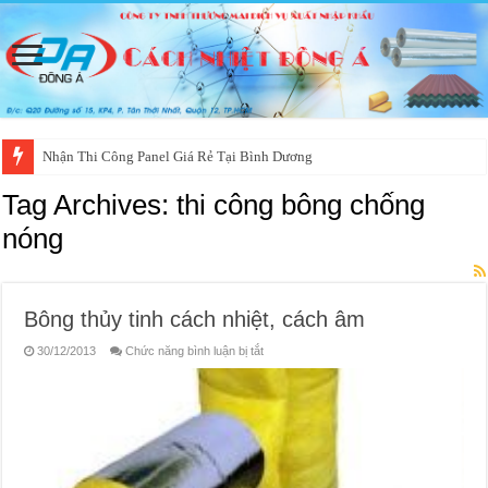
Nhận Thi Công Panel Giá Rẻ Tại Bình Dương
Tag Archives:
thi công bông chống
nóng
Bông thủy tinh cách nhiệt, cách âm
ở
30/12/2013
Chức năng bình luận bị tắt
Bông
thủy
tinh
cách
nhiệt,
cách
âm