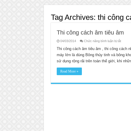
Tag Archives:
thi công c
Thi công cách âm tiêu âm
ở
04/03/2014
Chức năng bình luận bị tắt
Thi
công
Thi công cách âm tiêu âm , thi công cách 
cách
máy lớn là dùng Bông thủy tinh và bông kh
âm
tiêu
sử dụng rộng rãi trên toàn thế giới, khi n
âm
Read More »