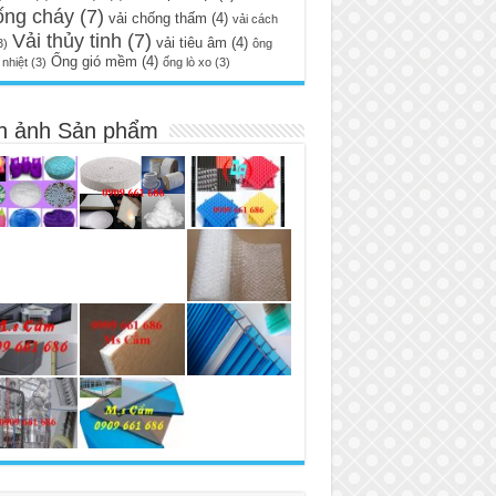
ống cháy
(7)
vải chống thấm
(4)
vải cách
Vải thủy tinh
(7)
vải tiêu âm
(4)
3)
ông
Ống gió mềm
(4)
nhiệt
(3)
ống lò xo
(3)
h ảnh Sản phẩm