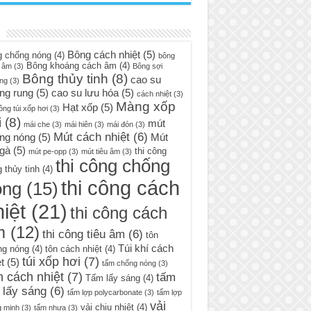
Bông cách nhiệt
(5)
g chống nóng
(4)
bông
Bông khoáng cách âm
(4)
 âm
(3)
Bông sợi
Bông thủy tinh
(8)
cao su
ng
(3)
ng rung
(5)
cao su lưu hóa
(5)
cách nhiệt
(3)
Màng xốp
Hạt xốp
(5)
ông túi xốp hơi
(3)
i
(8)
mút
mái che
(3)
mái hiên
(3)
mái đón
(3)
Mút cách nhiệt
(6)
ng nóng
(5)
Mút
 gà
(5)
thi công
mút pe-opp
(3)
mút tiêu âm
(3)
thi công chống
 thủy tinh
(4)
thi công cách
óng
(15)
iệt
(21)
thi công cách
m
(12)
thi công tiêu âm
(6)
tôn
Túi khí cách
ng nóng
(4)
tôn cách nhiệt
(4)
túi xốp hơi
(7)
t
(5)
tấm chống nóng
(3)
 cách nhiệt
(7)
tấm
Tấm lấy sáng
(4)
 lấy sáng
(6)
tấm lợp polycarbonate
(3)
tấm lợp
vải
vải chịu nhiệt
(4)
g minh
(3)
tấm nhựa
(3)