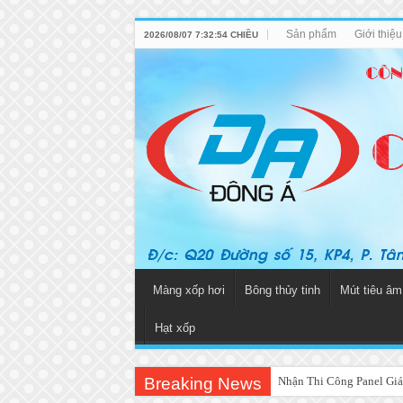
Sản phẩm
Giới thiệ
2026/08/07 7:32:54 CHIỀU
Màng xốp hơi
Bông thủy tinh
Mút tiêu âm
Hạt xốp
Breaking News
Nhận Thi Công Panel Giá