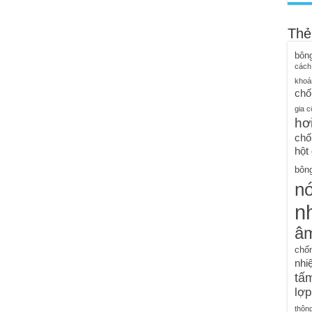
Thẻ
bôn
cách
khoá
chố
gia c
hơ
chố
hột
bông
n
nh
â
chố
nhiệ
tấm
lợp
thôn