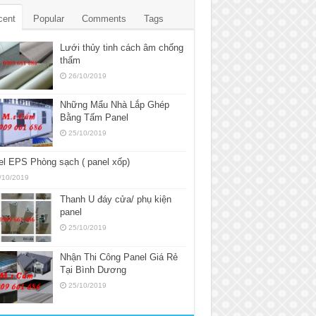
cent
Popular
Comments
Tags
Lưới thủy tinh cách âm chống
thấm
26/10/2019
Những Mẩu Nhà Lắp Ghép
Bằng Tấm Panel
25/10/2019
l EPS Phòng sạch ( panel xốp)
/10/2019
Thanh U đáy cửa/ phụ kiện
panel
25/10/2019
Nhận Thi Công Panel Giá Rẻ
Tại Bình Dương
25/10/2019