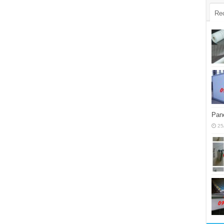
Re
Pane
25