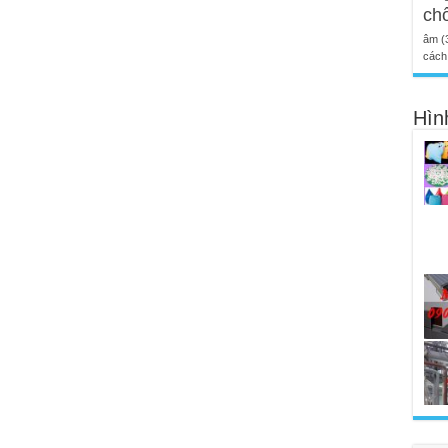
ch
âm
(
cách 
Hìn