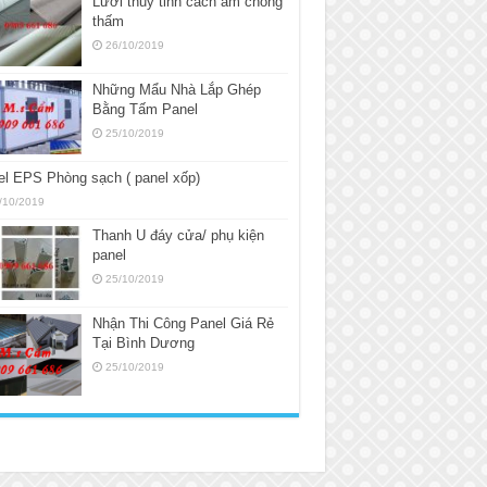
Lưới thủy tinh cách âm chống
thấm
26/10/2019
Những Mẩu Nhà Lắp Ghép
Bằng Tấm Panel
25/10/2019
l EPS Phòng sạch ( panel xốp)
/10/2019
Thanh U đáy cửa/ phụ kiện
panel
25/10/2019
Nhận Thi Công Panel Giá Rẻ
Tại Bình Dương
25/10/2019