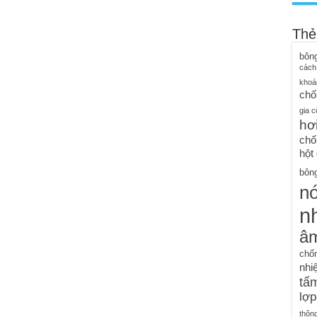
Thẻ
bôn
cách
khoá
chố
gia c
hơ
chố
hột
bông
n
nh
â
chố
nhiệ
tấm
lợp
thôn