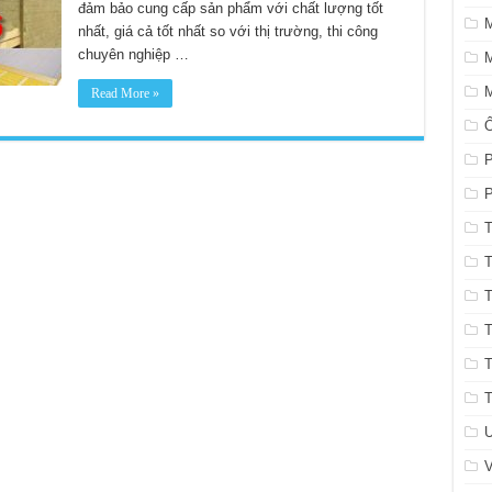
đảm bảo cung cấp sản phẩm với chất lượng tốt
nhất, giá cả tốt nhất so với thị trường, thi công
chuyên nghiệp …
M
M
Read More »
P
P
T
T
T
T
T
T
U
V