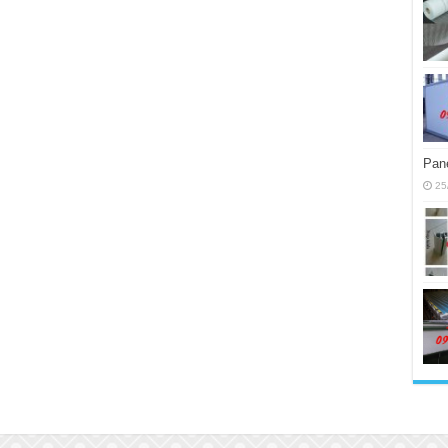
Pane
25