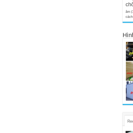
ch
âm
(
cách 
Hìn
Re