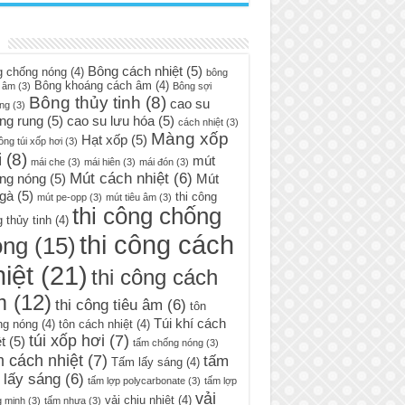
Bông cách nhiệt
(5)
g chống nóng
(4)
bông
Bông khoáng cách âm
(4)
 âm
(3)
Bông sợi
Bông thủy tinh
(8)
cao su
ng
(3)
ng rung
(5)
cao su lưu hóa
(5)
cách nhiệt
(3)
Màng xốp
Hạt xốp
(5)
ông túi xốp hơi
(3)
i
(8)
mút
mái che
(3)
mái hiên
(3)
mái đón
(3)
Mút cách nhiệt
(6)
ng nóng
(5)
Mút
 gà
(5)
thi công
mút pe-opp
(3)
mút tiêu âm
(3)
thi công chống
 thủy tinh
(4)
thi công cách
óng
(15)
iệt
(21)
thi công cách
m
(12)
thi công tiêu âm
(6)
tôn
Túi khí cách
ng nóng
(4)
tôn cách nhiệt
(4)
túi xốp hơi
(7)
t
(5)
tấm chống nóng
(3)
 cách nhiệt
(7)
tấm
Tấm lấy sáng
(4)
 lấy sáng
(6)
tấm lợp polycarbonate
(3)
tấm lợp
vải
vải chịu nhiệt
(4)
g minh
(3)
tấm nhựa
(3)