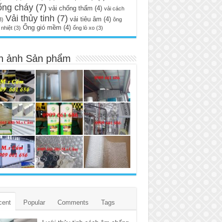
ống cháy
(7)
vải chống thấm
(4)
vải cách
Vải thủy tinh
(7)
vải tiêu âm
(4)
3)
ông
Ống gió mềm
(4)
nhiệt
(3)
ống lò xo
(3)
h ảnh Sản phẩm
cent
Popular
Comments
Tags