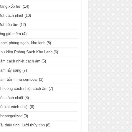
Màng xốp hơi
(14)
út cách nhiệt
(10)
út tiêu âm
(12)
Ống gió mềm
(4)
anel phòng sạch, kho lạnh
(8)
hụ kiện Phòng Sạch Kho Lạnh
(6)
ấm cách nhiệt cách âm
(5)
ấm lấy sáng
(7)
ấm trần rima cemboar
(3)
hi công cách nhiệt cách âm
(7)
ôn cách nhiệt
(8)
úi khí cách nhiệt
(8)
ncategorized
(9)
ải thủy tinh, lưới thủy tinh
(8)