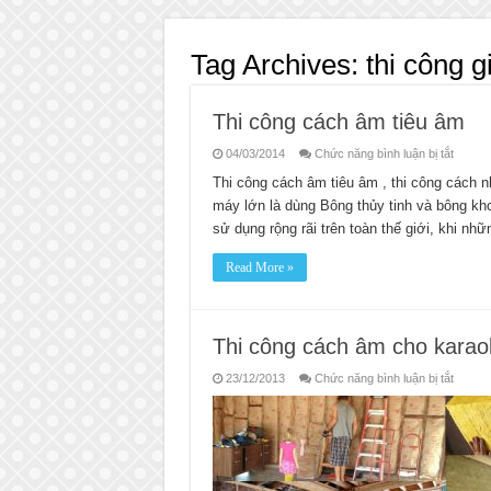
Tag Archives:
thi công 
Thi công cách âm tiêu âm
ở
04/03/2014
Chức năng bình luận bị tắt
Thi
công
Thi công cách âm tiêu âm , thi công cách 
cách
máy lớn là dùng Bông thủy tinh và bông kh
âm
tiêu
sử dụng rộng rãi trên toàn thế giới, khi n
âm
Read More »
Thi công cách âm cho karaok
ở
23/12/2013
Chức năng bình luận bị tắt
Thi
công
cách
âm
cho
karaok
uy
tín