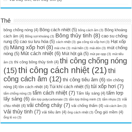
Thẻ
Bông cách nhiệt
(5)
bông chống nóng
(4)
Bông khoáng
bông cách âm
(3)
Bông thủy tinh
(8)
cao su chống
cách âm
(4)
Bông sợi khoáng
(3)
rung
(5)
cao su lưu hóa
(5)
Hạt xốp
cách nhiệt
(3)
gia công túi xốp hơi
(3)
Màng xốp hơi
(8)
(5)
mút chống
mái che
(3)
mái hiên
(3)
mái đón
(3)
Mút cách nhiệt
(6)
nóng
(5)
Mút hột gà
(5)
mút pe-opp
(3)
mút tiêu
thi công chống nóng
thi công bông thủy tinh
(4)
âm
(3)
thi công cách nhiệt
(21)
(15)
thi
công cách âm
(12)
thi công tiêu âm
(6)
tôn chống
túi xốp hơi
(7)
Túi khí cách nhiệt
(5)
nóng
(4)
tôn cách nhiệt
(4)
tấm cách nhiệt
(7)
tấm lợp
Tấm lấy sáng
(4)
tấm chống nóng
(3)
lấy sáng
(6)
vải
tấm lợp polycarbonate
(3)
tấm lợp thông minh
(3)
tấm nhựa
(3)
vải chống cháy
(7)
chịu nhiệt
(4)
vải chống thấm
(4)
vải cách âm
(3)
Vải thủy tinh
(7)
vải tiêu âm
(4)
Ống gió mềm
(4)
ông cách nhiệt
(3)
ống lò xo
(3)