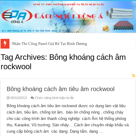
Nhận Thi Công Panel Giá Rẻ Tại Bình Dương
Tag Archives:
Bông khoáng cách âm
rockwool
Bông khoáng cách âm tiêu âm rockwool
ở
09/10/2013
Chức năng bình luận bị tắt
Bông
khoáng
Bông khoáng cách âm tiêu âm rockwool được sử dụng làm vật liệu
cách
cách âm, tiêu âm, chống lọt âm, bảo ôn chống nóng , chống cháy
âm
tiêu
cho các công trình âm thanh công nghiệp: cách Âm hệ thống phòng
âm
rockwool
thu, Karaoke; Vũ trường; Sàn nhảy… Cách âm chuyên nhập khẩu và
cung cấp bông cách âm các dạng: Dạng tấm, dạng …