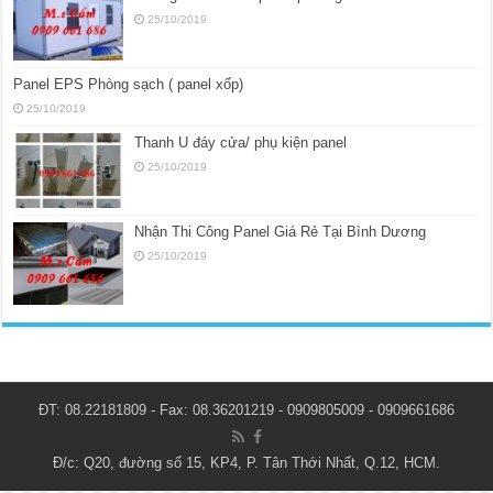
25/10/2019
Panel EPS Phòng sạch ( panel xốp)
25/10/2019
Thanh U đáy cửa/ phụ kiện panel
25/10/2019
Nhận Thi Công Panel Giá Rẻ Tại Bình Dương
25/10/2019
ĐT: 08.22181809 - Fax: 08.36201219 - 0909805009 - 0909661686
Đ/c: Q20, đường số 15, KP4, P. Tân Thới Nhất, Q.12, HCM.