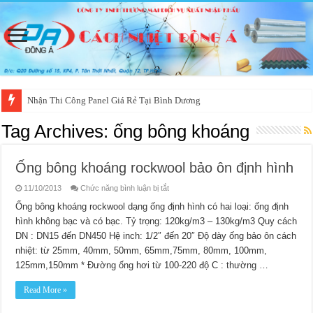
Nhận Thi Công Panel Giá Rẻ Tại Bình Dương
Tag Archives:
ống bông khoáng
Ống bông khoáng rockwool bảo ôn định hình
ở
11/10/2013
Chức năng bình luận bị tắt
Ống
bông
Ống bông khoáng rockwool dạng ống định hình có hai loại: ống định
khoáng
hình không bạc và có bạc. Tỷ trọng: 120kg/m3 – 130kg/m3 Quy cách
rockwool
bảo
DN : DN15 đến DN450 Hệ inch: 1/2″ đến 20″ Độ dày ống bảo ôn cách
ôn
định
nhiệt: từ 25mm, 40mm, 50mm, 65mm,75mm, 80mm, 100mm,
hình
125mm,150mm * Đường ống hơi từ 100-220 độ C : thường …
Read More »