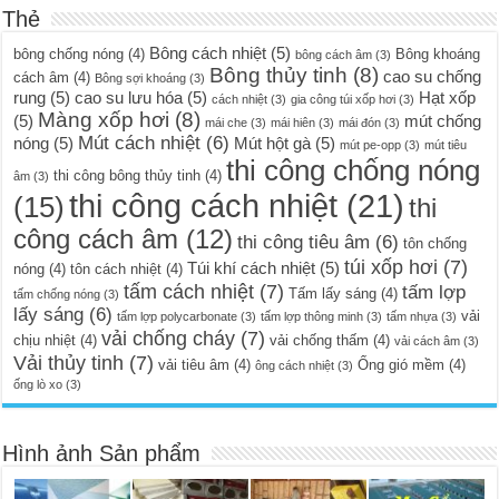
Thẻ
Bông cách nhiệt
(5)
bông chống nóng
(4)
Bông khoáng
bông cách âm
(3)
Bông thủy tinh
(8)
cao su chống
cách âm
(4)
Bông sợi khoáng
(3)
rung
(5)
cao su lưu hóa
(5)
Hạt xốp
cách nhiệt
(3)
gia công túi xốp hơi
(3)
Màng xốp hơi
(8)
(5)
mút chống
mái che
(3)
mái hiên
(3)
mái đón
(3)
Mút cách nhiệt
(6)
nóng
(5)
Mút hột gà
(5)
mút pe-opp
(3)
mút tiêu
thi công chống nóng
thi công bông thủy tinh
(4)
âm
(3)
thi công cách nhiệt
(21)
(15)
thi
công cách âm
(12)
thi công tiêu âm
(6)
tôn chống
túi xốp hơi
(7)
Túi khí cách nhiệt
(5)
nóng
(4)
tôn cách nhiệt
(4)
tấm cách nhiệt
(7)
tấm lợp
Tấm lấy sáng
(4)
tấm chống nóng
(3)
lấy sáng
(6)
vải
tấm lợp polycarbonate
(3)
tấm lợp thông minh
(3)
tấm nhựa
(3)
vải chống cháy
(7)
chịu nhiệt
(4)
vải chống thấm
(4)
vải cách âm
(3)
Vải thủy tinh
(7)
vải tiêu âm
(4)
Ống gió mềm
(4)
ông cách nhiệt
(3)
ống lò xo
(3)
Hình ảnh Sản phẩm