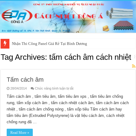
Nhận Thi Công Panel Giá Rẻ Tại Bình Dương
Tag Archives:
tấm cách âm cách nhiệt
Tấm cách âm
ở
28/04/2014
Chức năng bình luận bị tắt
Tấm
cách
Tấm cách âm , tấm tiêu âm, tấm tiêu âm xps , tấm tiêu âm chống
âm
rung, tấm xốp cách âm , tấm cách nhiệt cách âm, tấm cách âm cách
nhiệt , tấm cách âm chống nóng , tấm xốp tiêu Tấm cách âm hay
tấm tiêu âm (Extruded Polystyrene) là vật liệu cách âm, cách nhiệt
chống rung đã …
Read More »