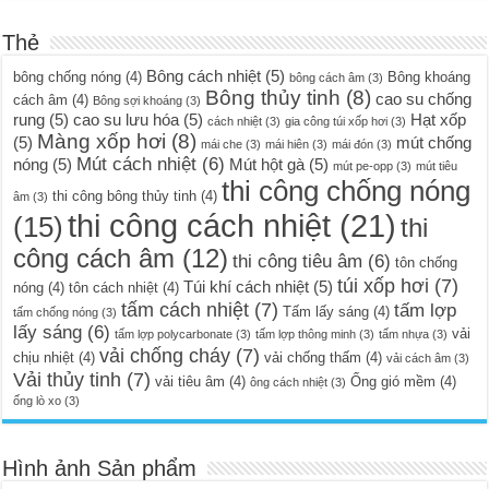
Thẻ
Bông cách nhiệt
(5)
bông chống nóng
(4)
Bông khoáng
bông cách âm
(3)
Bông thủy tinh
(8)
cao su chống
cách âm
(4)
Bông sợi khoáng
(3)
rung
(5)
cao su lưu hóa
(5)
Hạt xốp
cách nhiệt
(3)
gia công túi xốp hơi
(3)
Màng xốp hơi
(8)
(5)
mút chống
mái che
(3)
mái hiên
(3)
mái đón
(3)
Mút cách nhiệt
(6)
nóng
(5)
Mút hột gà
(5)
mút pe-opp
(3)
mút tiêu
thi công chống nóng
thi công bông thủy tinh
(4)
âm
(3)
thi công cách nhiệt
(21)
(15)
thi
công cách âm
(12)
thi công tiêu âm
(6)
tôn chống
túi xốp hơi
(7)
Túi khí cách nhiệt
(5)
nóng
(4)
tôn cách nhiệt
(4)
tấm cách nhiệt
(7)
tấm lợp
Tấm lấy sáng
(4)
tấm chống nóng
(3)
lấy sáng
(6)
vải
tấm lợp polycarbonate
(3)
tấm lợp thông minh
(3)
tấm nhựa
(3)
vải chống cháy
(7)
chịu nhiệt
(4)
vải chống thấm
(4)
vải cách âm
(3)
Vải thủy tinh
(7)
vải tiêu âm
(4)
Ống gió mềm
(4)
ông cách nhiệt
(3)
ống lò xo
(3)
Hình ảnh Sản phẩm