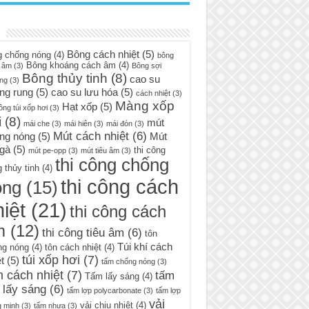
Bông cách nhiệt
(5)
g chống nóng
(4)
bông
Bông khoáng cách âm
(4)
 âm
(3)
Bông sợi
Bông thủy tinh
(8)
cao su
ng
(3)
ng rung
(5)
cao su lưu hóa
(5)
cách nhiệt
(3)
Màng xốp
Hạt xốp
(5)
ông túi xốp hơi
(3)
i
(8)
mút
mái che
(3)
mái hiên
(3)
mái đón
(3)
Mút cách nhiệt
(6)
ng nóng
(5)
Mút
 gà
(5)
thi công
mút pe-opp
(3)
mút tiêu âm
(3)
thi công chống
 thủy tinh
(4)
thi công cách
óng
(15)
iệt
(21)
thi công cách
m
(12)
thi công tiêu âm
(6)
tôn
Túi khí cách
ng nóng
(4)
tôn cách nhiệt
(4)
túi xốp hơi
(7)
t
(5)
tấm chống nóng
(3)
 cách nhiệt
(7)
tấm
Tấm lấy sáng
(4)
 lấy sáng
(6)
tấm lợp polycarbonate
(3)
tấm lợp
vải
vải chịu nhiệt
(4)
g minh
(3)
tấm nhựa
(3)