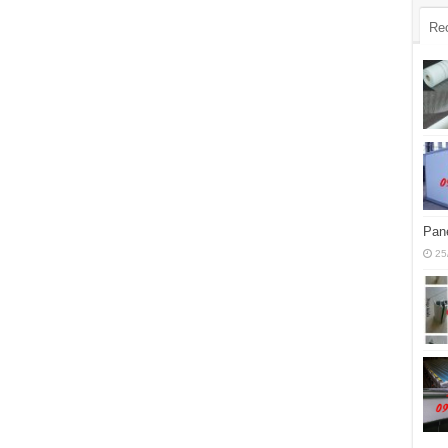
Re
Pane
25