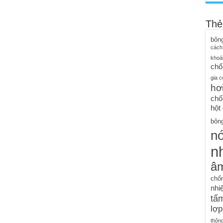
Thẻ
bôn
cách
khoá
chố
gia c
hơ
chố
hột
bông
n
nh
â
chố
nhiệ
tấm
lợp
thôn