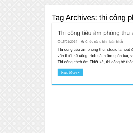
Tag Archives:
thi công 
Thi công tiêu âm phòng thu 
ở
15/01/2014
Chức năng bình luận bị tắt
Thi
công
Thi công tiêu âm phong thu, studio là hoạt đ
tiêu
vấn thiết kế công trình cách âm quán bar, 
âm
phòng
Thi công cách âm Thiết kế, thi công hệ th
thu
studio
Read More »