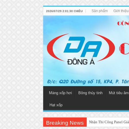
Sản phẩm
Giới thiệ
2026/07/29 2:01:30 CHIỀU
Màng xốp hơi
Bông thủy tinh
Mút tiêu âm
Hạt xốp
Breaking News
Nhận Thi Công Panel Giá