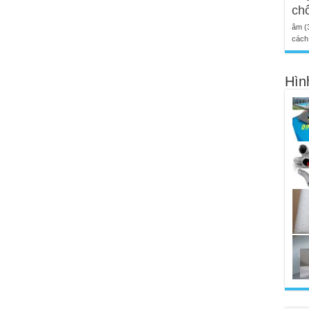
ch
âm
(
cách 
Hìn