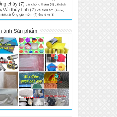
ống cháy
(7)
vải chống thấm
(4)
vải cách
Vải thủy tinh
(7)
vải tiêu âm
(4)
3)
ông
Ống gió mềm
(4)
nhiệt
(3)
ống lò xo
(3)
h ảnh Sản phẩm