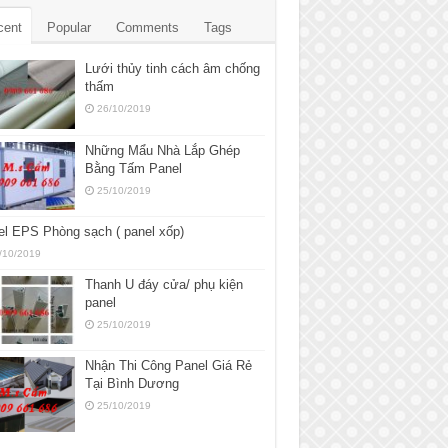
cent
Popular
Comments
Tags
Lưới thủy tinh cách âm chống
thấm
26/10/2019
Những Mẩu Nhà Lắp Ghép
Bằng Tấm Panel
25/10/2019
l EPS Phòng sạch ( panel xốp)
/10/2019
Thanh U đáy cửa/ phụ kiện
panel
25/10/2019
Nhận Thi Công Panel Giá Rẻ
Tại Bình Dương
25/10/2019