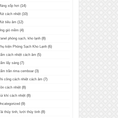
Màng xốp hơi
(14)
út cách nhiệt
(10)
út tiêu âm
(12)
Ống gió mềm
(4)
anel phòng sạch, kho lạnh
(8)
hụ kiện Phòng Sạch Kho Lạnh
(6)
ấm cách nhiệt cách âm
(5)
ấm lấy sáng
(7)
ấm trần rima cemboar
(3)
hi công cách nhiệt cách âm
(7)
ôn cách nhiệt
(8)
úi khí cách nhiệt
(8)
ncategorized
(9)
ải thủy tinh, lưới thủy tinh
(8)