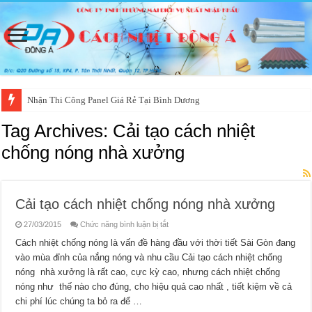
Nhận Thi Công Panel Giá Rẻ Tại Bình Dương
Tag Archives:
Cải tạo cách nhiệt
chống nóng nhà xưởng
Cải tạo cách nhiệt chống nóng nhà xưởng
ở
27/03/2015
Chức năng bình luận bị tắt
Cải
tạo
Cách nhiệt chống nóng là vấn đề hàng đầu với thời tiết Sài Gòn đang
cách
vào mùa đỉnh của nắng nóng và nhu cầu Cải tạo cách nhiệt chống
nhiệt
chống
nóng nhà xưởng là rất cao, cực kỳ cao, nhưng cách nhiệt chống
nóng
nhà
nóng như thế nào cho đúng, cho hiệu quả cao nhất , tiết kiệm về cả
xưởng
chi phí lúc chúng ta bỏ ra để …