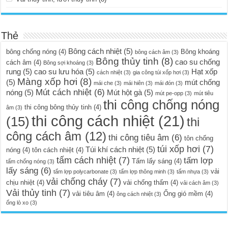
Thẻ
Bông cách nhiệt
(5)
bông chống nóng
(4)
Bông khoáng
bông cách âm
(3)
Bông thủy tinh
(8)
cao su chống
cách âm
(4)
Bông sợi khoáng
(3)
rung
(5)
cao su lưu hóa
(5)
Hạt xốp
cách nhiệt
(3)
gia công túi xốp hơi
(3)
Màng xốp hơi
(8)
(5)
mút chống
mái che
(3)
mái hiên
(3)
mái đón
(3)
Mút cách nhiệt
(6)
nóng
(5)
Mút hột gà
(5)
mút pe-opp
(3)
mút tiêu
thi công chống nóng
thi công bông thủy tinh
(4)
âm
(3)
thi công cách nhiệt
(21)
(15)
thi
công cách âm
(12)
thi công tiêu âm
(6)
tôn chống
túi xốp hơi
(7)
Túi khí cách nhiệt
(5)
nóng
(4)
tôn cách nhiệt
(4)
tấm cách nhiệt
(7)
tấm lợp
Tấm lấy sáng
(4)
tấm chống nóng
(3)
lấy sáng
(6)
vải
tấm lợp polycarbonate
(3)
tấm lợp thông minh
(3)
tấm nhựa
(3)
vải chống cháy
(7)
chịu nhiệt
(4)
vải chống thấm
(4)
vải cách âm
(3)
Vải thủy tinh
(7)
vải tiêu âm
(4)
Ống gió mềm
(4)
ông cách nhiệt
(3)
ống lò xo
(3)