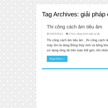
Tag Archives:
giải pháp
Thi công cách âm tiêu âm
ở
04/03/2014
Chức năng bình luận bị tắt
Thi
công
Thi công cách âm tiêu âm , thi công cách 
cách
máy lớn là dùng Bông thủy tinh và bông kh
âm
tiêu
sử dụng rộng rãi trên toàn thế giới, khi n
âm
Read More »