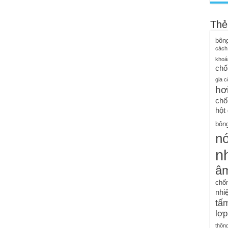
Thẻ
bôn
cách
khoá
chố
gia c
hơ
chố
hột
bông
n
nh
â
chố
nhiệ
tấm
lợp
thôn