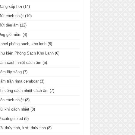
Màng xốp hơi
(14)
út cách nhiệt
(10)
út tiêu âm
(12)
Ống gió mềm
(4)
anel phòng sạch, kho lạnh
(8)
hụ kiện Phòng Sạch Kho Lạnh
(6)
ấm cách nhiệt cách âm
(5)
ấm lấy sáng
(7)
ấm trần rima cemboar
(3)
hi công cách nhiệt cách âm
(7)
ôn cách nhiệt
(8)
úi khí cách nhiệt
(8)
ncategorized
(9)
ải thủy tinh, lưới thủy tinh
(8)