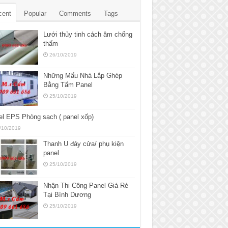
cent
Popular
Comments
Tags
Lưới thủy tinh cách âm chống
thấm
26/10/2019
Những Mẩu Nhà Lắp Ghép
Bằng Tấm Panel
25/10/2019
l EPS Phòng sạch ( panel xốp)
/10/2019
Thanh U đáy cửa/ phụ kiện
panel
25/10/2019
Nhận Thi Công Panel Giá Rẻ
Tại Bình Dương
25/10/2019