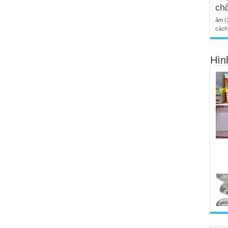
ch
âm
(
cách 
Hìn