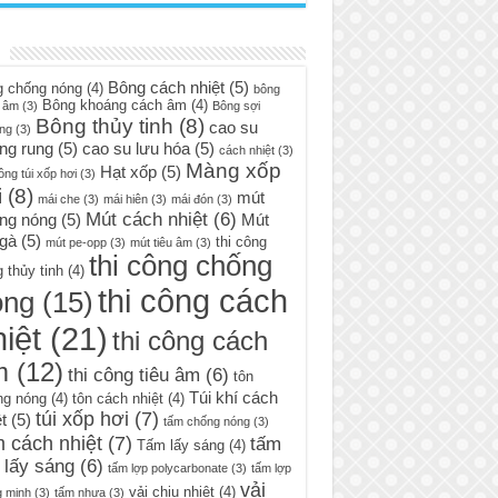
Bông cách nhiệt
(5)
g chống nóng
(4)
bông
Bông khoáng cách âm
(4)
 âm
(3)
Bông sợi
Bông thủy tinh
(8)
cao su
ng
(3)
ng rung
(5)
cao su lưu hóa
(5)
cách nhiệt
(3)
Màng xốp
Hạt xốp
(5)
ông túi xốp hơi
(3)
i
(8)
mút
mái che
(3)
mái hiên
(3)
mái đón
(3)
Mút cách nhiệt
(6)
ng nóng
(5)
Mút
 gà
(5)
thi công
mút pe-opp
(3)
mút tiêu âm
(3)
thi công chống
 thủy tinh
(4)
thi công cách
óng
(15)
iệt
(21)
thi công cách
m
(12)
thi công tiêu âm
(6)
tôn
Túi khí cách
ng nóng
(4)
tôn cách nhiệt
(4)
túi xốp hơi
(7)
t
(5)
tấm chống nóng
(3)
 cách nhiệt
(7)
tấm
Tấm lấy sáng
(4)
 lấy sáng
(6)
tấm lợp polycarbonate
(3)
tấm lợp
vải
vải chịu nhiệt
(4)
g minh
(3)
tấm nhựa
(3)