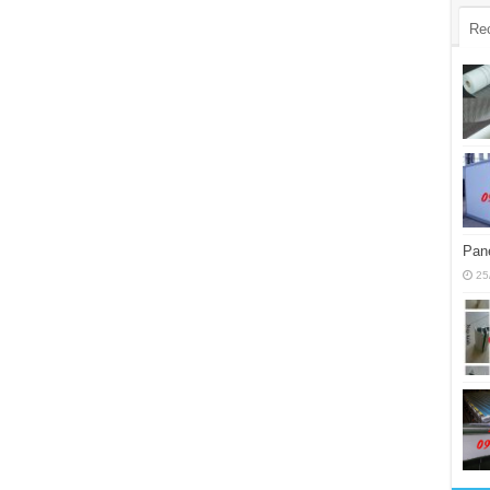
Re
Pane
25