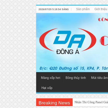
Sản phẩm
Giới thiệ
2026/07/29 5:18:54 SÁNG
Màng xốp hơi
Bông thủy tinh
Mút tiêu âm
Hạt xốp
Breaking News
Nhận Thi Công Panel Giá