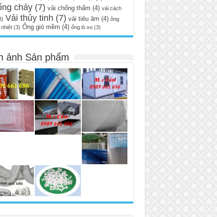
ống cháy
(7)
vải chống thấm
(4)
vải cách
Vải thủy tinh
(7)
vải tiêu âm
(4)
3)
ông
Ống gió mềm
(4)
nhiệt
(3)
ống lò xo
(3)
h ảnh Sản phẩm